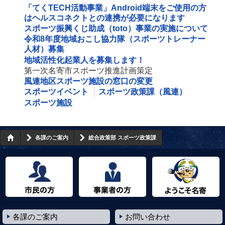
「てくTECH活動事業」Android端末をご使用の方
はヘルスコネクトとの連携が必要になります
スポーツ振興くじ助成（toto）事業の実施について
令和8年度地域おこし協力隊（スポーツトレーナー
人材）募集
地域活性化起業人を募集します！
第一次名寄市スポーツ推進計画策定
風連地区スポーツ施設の窓口の変更
スポーツイベント
スポーツ政策課（風連）
スポーツ施設
各課のご案内
総合政策部 スポーツ政策課
市民の方へ
事業者の方へ
ようこそ名寄市へ
各課のご案内
お問い合わせ