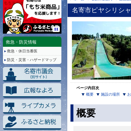
名寄市ピヤシリシ
停
止/
救急・防災情報
再
救急・休日当番医
生
防災・災害・ハザードマップ
ページ内目次
概要
施設の場所
お
概要