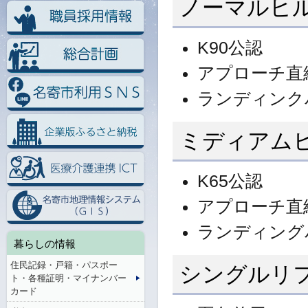
ノーマルヒ
K90公認
アプローチ直
ランディンクバ
ミディアム
K65公認
アプローチ直
ランディングバ
暮らしの情報
住民記録・戸籍・パスポー
シングルリ
ト・各種証明・マイナンバー
カード