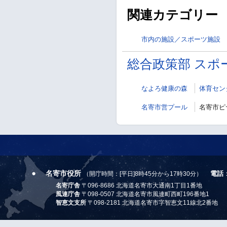
関連カテゴリー
市内の施設／スポーツ施設
総合政策部 スポ
なよろ健康の森
体育セン
名寄市営プール
名寄市ピ
名寄市役所
電話
（開庁時間：[平日]8時45分から17時30分）
名寄庁舎
〒096-8686 北海道名寄市大通南1丁目1番地
風連庁舎
〒098-0507 北海道名寄市風連町西町196番地1
智恵文支所
〒098-2181 北海道名寄市字智恵文11線北2番地