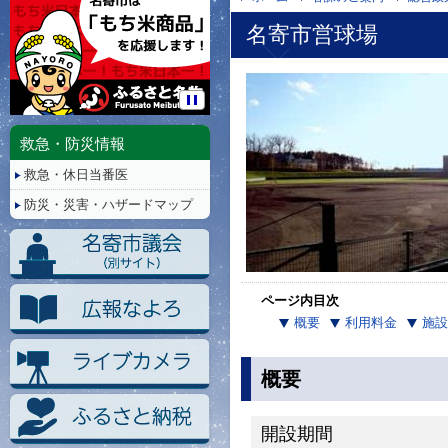
名寄市営球場
停
止/
救急・防災情報
再
救急・休日当番医
生
防災・災害・ハザードマップ
ページ内目次
概要
利用料金
施設
概要
開設期間