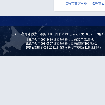
名寄市営プール
名寄市ピ
名寄市役所
電話
（開庁時間：[平日]8時45分から17時30分）
名寄庁舎
〒096-8686 北海道名寄市大通南1丁目1番地
風連庁舎
〒098-0507 北海道名寄市風連町西町196番地1
智恵文支所
〒098-2181 北海道名寄市字智恵文11線北2番地