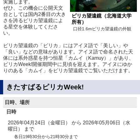
実施します。
ぜひ、この機会に公開天文
台としては国内2番目の大き
ピリカ望遠鏡（北海道大学
さを誇るピリカ望遠鏡によ
所有）
る星空を体験してくださ
口径1.6mピリカ望遠鏡の外観
い。
ピリカ望遠鏡の「ピリカ」にはアイヌ語で「美しい」や
「良い」などの意味があります。アイヌ語で命名された天
体には系外惑星を持つ恒星「カムイ（Kamuy）」があり、
ピリカWeek!開催期間中に見頃を迎えます。アイヌにゆか
りのある「カムイ」をピリカ望遠鏡でご覧いただけます。
きたすばるピリカWeek!
日時、場所
日時
2026年04月24日（金曜日）
から
2026年05月06日（水
曜日）
まで
各日19時30分から21時30分まで