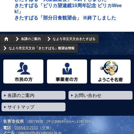
きたすばる「ピリカ望遠鏡10周年記念 ピリカWee
k!」
きたすばる「部分日食観望会」 ※終了しました
各課のご案内
なよろ市立天文台きたすばる
なよろ市立天文台「きたすばる」観望会情報
市民の方へ
事業者の方へ
ようこそ名寄市へ
各課のご案内
お問い合わせ
サイトマップ
名寄市役所
（開庁時間：[平日]8時45分から17時30分）
電話
：
01654-3-2111
（交換）
メール
：
nayoro@city.nayoro.lg.jp