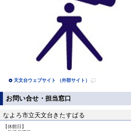
天文台ウェブサイト （外部サイト）
新
規
お問い合せ・担当窓口
ペ
ー
なよろ市立天文台きたすばる
ジ
【休館日】
で