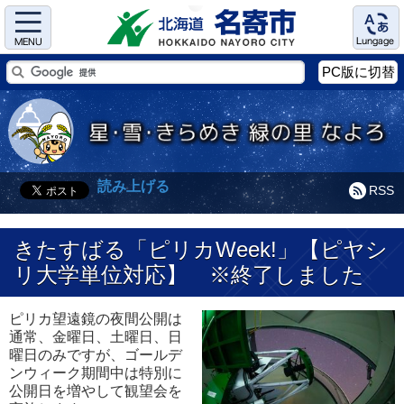
Menu
Language
PC版に切替
読み上げる
RSS
きたすばる「ピリカWeek!」【ピヤシ
リ大学単位対応】 ※終了しました
ピリカ望遠鏡の夜間公開は
通常、金曜日、土曜日、日
曜日のみですが、ゴールデ
ンウィーク期間中は特別に
公開日を増やして観望会を