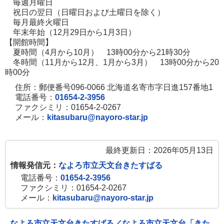
毎週月曜日
開
祝日の翌日（日曜日および土曜日を除く）
毎月最終火曜日
き
年末年始（12月29日から1月3日）
ま
【開館時間】
す
夏時間（4月から10月） 13時00分から21時30分
冬時間（11月から12月、1月から3月） 13時00分から20
時00分
住所：郵便番号096-0066 北海道名寄市字日進157番地1
電話番号：
01654-2-3956
ファクシミリ：01654-2-0267
メール：
kitasubaru@nayoro-star.jp
最終更新日：2026年05月13日
情報発信元：
なよろ市立天文台きたすばる
電話番号：
01654-2-3956
ファクシミリ：01654-2-0267
メール：
kitasubaru@nayoro-star.jp
なよろ市立天文台きたすばる／なよろ市立天文台「きた