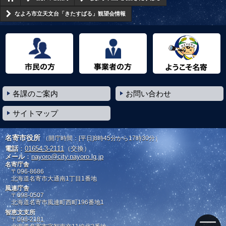
なよろ市立天文台「きたすばる」観望会情報
市民の方へ
事業者の方へ
ようこそ名寄市へ
各課のご案内
お問い合わせ
サイトマップ
名寄市役所
（開庁時間：[平日]8時45分から17時30分）
電話
：
01654-3-2111
（交換）
メール
：
nayoro@city.nayoro.lg.jp
名寄庁舎
〒096-8686
北海道名寄市大通南1丁目1番地
風連庁舎
〒098-0507
北海道名寄市風連町西町196番地1
智恵文支所
〒098-2181