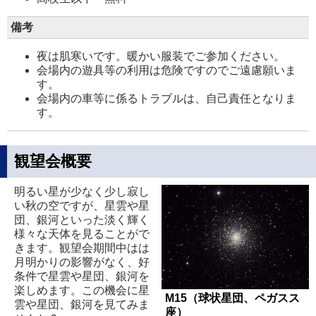
備考
夜は肌寒いです。暖かい服装でご参加ください。
会場内の遊具等の利用は危険ですのでご遠慮願いま
す。
会場内の車等に係るトラブルは、自己責任となりま
す。
観望会概要
明るい星が少なく少し寂し
い秋の空ですが、星雲や星
団、銀河といった淡く輝く
様々な天体を見ることがで
きます。観望会期間中はは
月明かりの影響がなく、好
条件で星雲や星団、銀河を
楽しめます。この機会に星
M15（球状星団、ペガスス
雲や星団、銀河を見てみま
座）