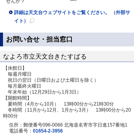
せんか？
詳細は天文台ウェブサイトをご覧ください。 （外部サ
イト）
新
規
お問い合せ・担当窓口
ペ
ー
なよろ市立天文台きたすばる
ジ
【休館日】
で
毎週月曜日
開
祝日の翌日（日曜日および土曜日を除く）
毎月最終火曜日
き
年末年始（12月29日から1月3日）
ま
【開館時間】
す
夏時間（4月から10月） 13時00分から21時30分
冬時間（11月から12月、1月から3月） 13時00分から20
時00分
住所：郵便番号096-0066 北海道名寄市字日進157番地1
電話番号：
01654-2-3956