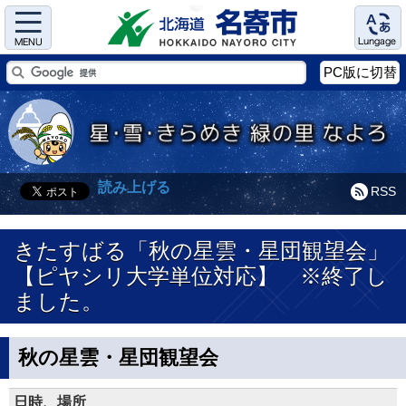
Menu
Language
PC版に切替
読み上げる
RSS
きたすばる「秋の星雲・星団観望会」
【ピヤシリ大学単位対応】 ※終了し
ました。
秋の星雲・星団観望会
日時、場所