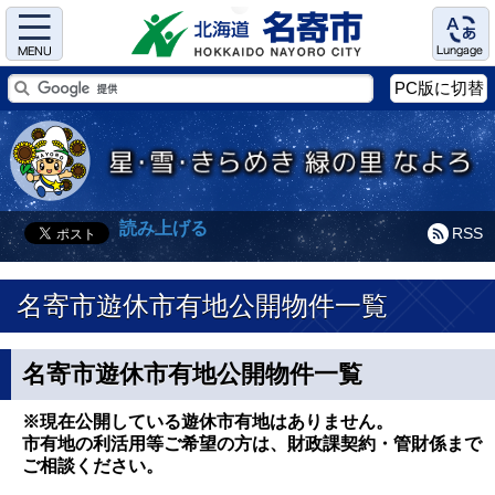
Menu
Language
PC版に切替
読み上げる
RSS
名寄市遊休市有地公開物件一覧
名寄市遊休市有地公開物件一覧
※現在公開している遊休市有地はありません。
市有地の利活用等ご希望の方は、財政課契約・管財係まで
ご相談ください。