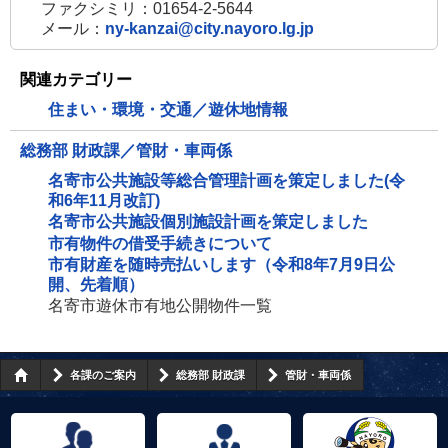
ファクシミリ：01654-2-5644
メール：
ny-kanzai@city.nayoro.lg.jp
関連カテゴリー
住まい・環境・交通／遊休地情報
総務部 財政課／管財・車両係
名寄市公共施設等総合管理計画を策定しました(令
和6年11月改訂)
名寄市公共施設個別施設計画を策定しました
市有物件の借受手続きについて
市有財産を随時売払いします（令和8年7月9日公
開、先着順）
名寄市遊休市有地公開物件一覧
各課のご案内
総務部 財政課
管財・車両係