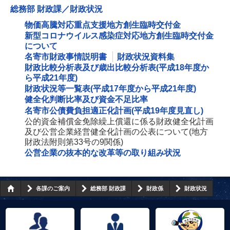
総務部 財政課／財政状況
物価高騰対応重点支援地方創生臨時交付金
新型コロナウイルス感染症対応地方創生臨時交付金
について
名寄市財政事情説明書
財政状況資料集
財政比較分析表及び歳出比較分析表(平成18年度か
ら平成21年度)
財政状況等一覧表(平成17年度から平成21年度)
健全化判断比率及び資金不足比率
名寄市公債費負担適正化計画(平成19年度見直し)
公的資金補償金免除繰上償還に係る財政健全化計画
及び公営企業経営健全化計画の公表について(地方
財政法附則第33号の9関係)
公営企業の抜本的な改革等の取り組み状況
各課のご案内
総務部 財政課
財政係
財政状況