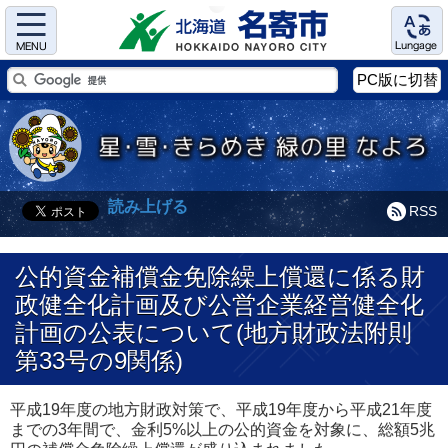
Menu
Language
PC版に切替
読み上げる
RSS
公的資金補償金免除繰上償還に係る財
政健全化計画及び公営企業経営健全化
計画の公表について(地方財政法附則
第33号の9関係)
平成19年度の地方財政対策で、平成19年度から平成21年度
までの3年間で、金利5%以上の公的資金を対象に、総額5兆