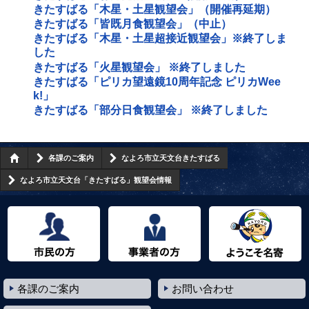
きたすばる「木星・土星観望会」（開催再延期）
きたすばる「皆既月食観望会」（中止）
きたすばる「木星・土星超接近観望会」※終了しま
した
きたすばる「火星観望会」 ※終了しました
きたすばる「ピリカ望遠鏡10周年記念 ピリカWee
k!」
きたすばる「部分日食観望会」 ※終了しました
各課のご案内
なよろ市立天文台きたすばる
なよろ市立天文台「きたすばる」観望会情報
市民の方へ
事業者の方へ
ようこそ名寄市へ
各課のご案内
お問い合わせ