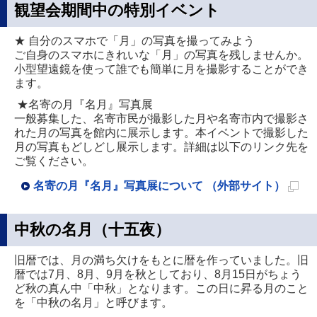
観望会期間中の特別イベント
★ 自分のスマホで「月」の写真を撮ってみよう
ご自身のスマホにきれいな「月」の写真を残しませんか。
小型望遠鏡を使って誰でも簡単に月を撮影することができ
ます。
★名寄の月『名月』写真展
一般募集した、名寄市民が撮影した月や名寄市内で撮影さ
れた月の写真を館内に展示します。本イベントで撮影した
月の写真もどしどし展示します。詳細は以下のリンク先を
ご覧ください。
名寄の月『名月』写真展について （外部サイト）
新
規
中秋の名月（十五夜）
ペ
旧暦では、月の満ち欠けをもとに暦を作っていました。旧
ー
暦では7月、8月、9月を秋としており、8月15日がちょう
ジ
ど秋の真ん中「中秋」となります。この日に昇る月のこと
で
を「中秋の名月」と呼びます。