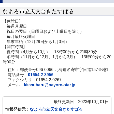
ペ
ま
ー
なよろ市立天文台きたすばる
す
ジ
【休館日】
で
毎週月曜日
開
祝日の翌日（日曜日および土曜日を除く）
毎月最終火曜日
き
年末年始（12月29日から1月3日）
ま
【開館時間】
す
夏時間（4月から10月） 13時00分から21時30分
冬時間（11月から12月、1月から3月） 13時00分から20
時00分
住所：郵便番号096-0066 北海道名寄市字日進157番地1
電話番号：
01654-2-3956
ファクシミリ：01654-2-0267
メール：
kitasubaru@nayoro-star.jp
最終更新日：2023年10月01日
情報発信元：
なよろ市立天文台きたすばる