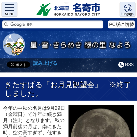
Menu
Language
PC版に切替
読み上げる
RSS
きたすばる「お月見観望会」 ※終了
しました。
今年の中秋の名月は9月29日
（金曜日）で昨年に続き満
月（注1）となります。秋の
満月前後の月は、南にきた
時、空の高すぎず、低すぎ