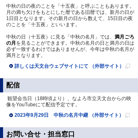
開
中秋の日の夜のことを「十五夜」と呼ぶこともあります。
き
月の満ち欠けをもとにした暦である旧暦では、新月の日が
1日目となります。その新月の日から数えて、15日目の夜
ま
のことを「十五夜」といいます。
す
中秋の日（十五夜）に見る「中秋の名月」では、
満月ごろ
の月
を見ることができます。中秋の名月の日と満月の日は
必ず一致するわけではありませんが、今年は中秋の名月が
満月となります。
詳しくは天文台ウェブサイトにて （外部サイト）
新
規
配信
ペ
観望会当日（18時頃より）、なよろ市立天文台からの映
ー
像をYouTubeにて配信予定です。
ジ
2023年9月29日 中秋の名月中継 （外部サイト）
で
新
開
規
お問い合せ・担当窓口
き