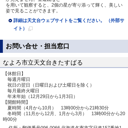
を用いて観察すると、2個の星が寄り添って輝く、美しい
姿で見ることができます。
詳細は天文台ウェブサイトをご覧ください。 （外部サ
イト）
新
規
お問い合せ・担当窓口
ペ
ー
なよろ市立天文台きたすばる
ジ
【休館日】
で
毎週月曜日
開
祝日の翌日（日曜日および土曜日を除く）
毎月最終火曜日
き
年末年始（12月29日から1月3日）
ま
【開館時間】
す
夏時間（4月から10月） 13時00分から21時30分
冬時間（11月から12月、1月から3月） 13時00分から20
時00分
住所：郵便番号096-0066 北海道名寄市字日進157番地1