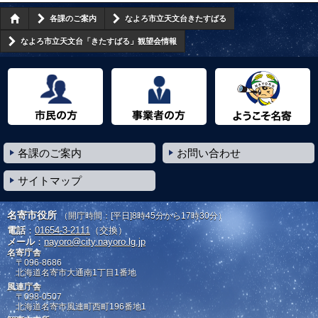
各課のご案内
なよろ市立天文台きたすばる
なよろ市立天文台「きたすばる」観望会情報
市民の方へ
事業者の方へ
ようこそ名寄市へ
各課のご案内
お問い合わせ
サイトマップ
名寄市役所
（開庁時間：[平日]8時45分から17時30分）
電話
：
01654-3-2111
（交換）
メール
：
nayoro@city.nayoro.lg.jp
名寄庁舎
〒096-8686
北海道名寄市大通南1丁目1番地
風連庁舎
〒098-0507
北海道名寄市風連町西町196番地1