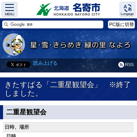
Menu
Language
PC版に切替
読み上げる
RSS
きたすばる「二重星観望会」 ※終了
しました。
二重星観望会
日時、場所
日時