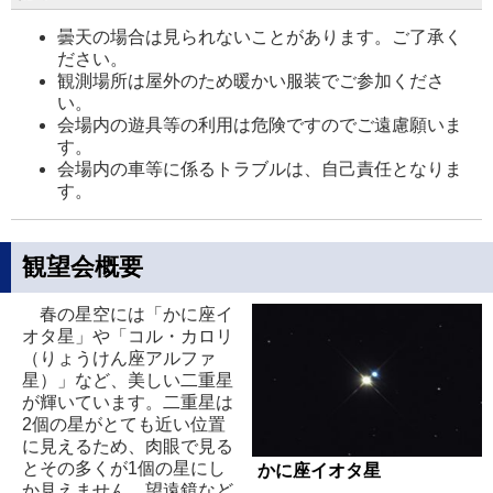
曇天の場合は見られないことがあります。ご了承く
ださい。
観測場所は屋外のため暖かい服装でご参加くださ
い。
会場内の遊具等の利用は危険ですのでご遠慮願いま
す。
会場内の車等に係るトラブルは、自己責任となりま
す。
観望会概要
春の星空には「かに座イ
オタ星」や「コル・カロリ
（りょうけん座アルファ
星）」など、美しい二重星
が輝いています。二重星は
2個の星がとても近い位置
に見えるため、肉眼で見る
とその多くが1個の星にし
かに座イオタ星
か見えません。望遠鏡など