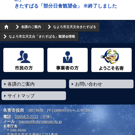
きたすばる「部分日食観望会」 ※終了しました
各課のご案内
なよろ市立天文台きたすばる
なよろ市立天文台「きたすばる」観望会情報
市民の方へ
事業者の方へ
ようこそ名寄市へ
各課のご案内
お問い合わせ
サイトマップ
名寄市役所
（開庁時間：[平日]8時45分から17時30分）
電話
：
01654-3-2111
（交換）
メール
：
nayoro@city.nayoro.lg.jp
名寄庁舎
〒096-8686
北海道名寄市大通南1丁目1番地