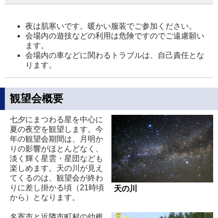
夜は肌寒いです。暖かい服装でご参加ください。
会場内の遊技などの利用は危険ですのでご遠慮願い
ます。
会場内の車などに関わるトラブルは、自己責任とな
ります。
観望会概要
七夕にまつわる星を中心に
夏の夜空を観望します。今
年の観望会期間は、月明か
りの影響がほとんどなく、
淡く輝く星雲・星団なども
楽しめます。天の川が見え
てくるのは、観望会が終わ
りに差し掛かる頃（21時頃
天の川
から）となります。
名寄市と近隣市町村の幼稚