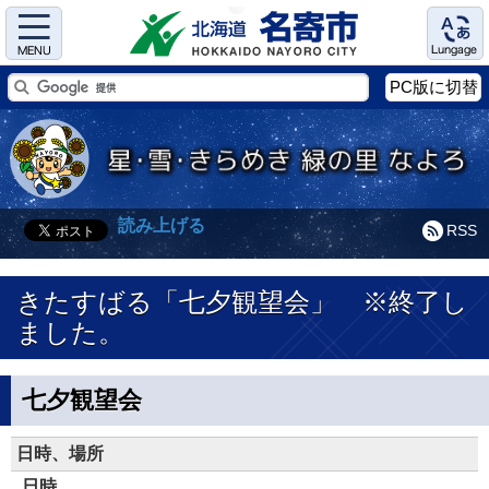
Menu
Language
PC版に切替
読み上げる
RSS
きたすばる「七夕観望会」 ※終了し
ました。
七夕観望会
日時、場所
日時