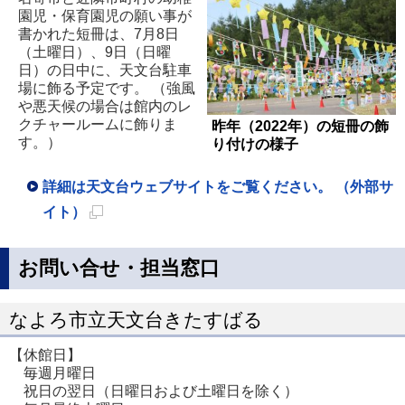
園児・保育園児の願い事が
書かれた短冊は、7月8日
（土曜日）、9日（日曜
日）の日中に、天文台駐車
場に飾る予定です。 （強風
や悪天候の場合は館内のレ
クチャールームに飾りま
昨年（2022年）の短冊の飾
す。）
り付けの様子
詳細は天文台ウェブサイトをご覧ください。 （外部サ
イト）
新
規
お問い合せ・担当窓口
ペ
ー
なよろ市立天文台きたすばる
ジ
【休館日】
で
毎週月曜日
開
祝日の翌日（日曜日および土曜日を除く）