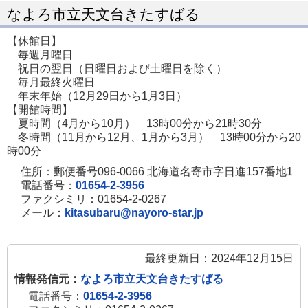
ー
なよろ市立天文台きたすばる
ジ
【休館日】
で
毎週月曜日
開
祝日の翌日（日曜日および土曜日を除く）
毎月最終火曜日
き
年末年始（12月29日から1月3日）
ま
【開館時間】
す
夏時間（4月から10月） 13時00分から21時30分
冬時間（11月から12月、1月から3月） 13時00分から20
時00分
住所：郵便番号096-0066 北海道名寄市字日進157番地1
電話番号：
01654-2-3956
ファクシミリ：01654-2-0267
メール：
kitasubaru@nayoro-star.jp
最終更新日：2024年12月15日
情報発信元：
なよろ市立天文台きたすばる
電話番号：
01654-2-3956