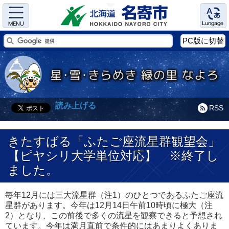
Menu
Language
PC版に切替
読み上げる
RSS
きたすばる「ふたご座流星群観望会」
【ピヤシリ大学単位対応】 ※終了し
ました。
毎年12月には三大流星群（注1）のひとつであるふたご座流
星群があります。今年は12月14日午前10時頃に極大（注
2）となり、この前後で多くの流星を観察できると予想され
ています。今年は満月直前で条件的にはあまりよくありま