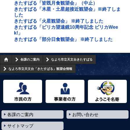
きたすばる「皆既月食観望会」（中止）
きたすばる「木星・土星超接近観望会」※終了しま
した
きたすばる「火星観望会」 ※終了しました
きたすばる「ピリカ望遠鏡10周年記念 ピリカWee
k!」
きたすばる「部分日食観望会」 ※終了しました
各課のご案内
なよろ市立天文台きたすばる
なよろ市立天文台「きたすばる」観望会情報
市民の方へ
事業者の方へ
ようこそ名寄市へ
各課のご案内
お問い合わせ
サイトマップ