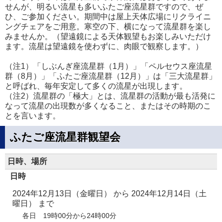
せんが、明るい流星も多いふたご座流星群ですので、ぜ
ひ、ご参加ください。期間中は屋上天体広場にリクライニ
ングチェアをご用意。寒空の下、横になって流星群を楽し
みませんか。（望遠鏡による天体観望もお楽しみいただけ
ます。流星は望遠鏡を使わずに、肉眼で観察します。）
（注1）「しぶんぎ座流星群（1月）」「ペルセウス座流星
群（8月）」「ふたご座流星群（12月）」は「三大流星群」
と呼ばれ、毎年安定して多くの流星が出現します。
（注2）流星群の「極大」とは、流星群の活動が最も活発に
なって流星の出現数が多くなること、またはその時期のこ
とを言います。
ふたご座流星群観望会
日時、場所
日時
2024年12月13日（金曜日）
から
2024年12月14日（土
曜日）
まで
各日 19時00分から24時00分