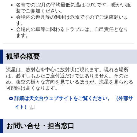
名寄での12月の平均最低気温は-10℃です。暖かい服
装でご参加ください。
会場内の遊具等の利用は危険ですのでご遠慮願いま
す。
会場内の車等に関わるトラブルは、自己責任となり
ます。
観望会概要
流星は、放射点を中心に放射状に現れます。現れる場所
は、必ずしもふたご座付近だけではありません。そのた
め、夜空の様々な方向を見ているほうが、流星を見られる
可能性は高くなります。
詳細は天文台ウェブサイトをご覧ください。 （外部サ
イト）
新
規
お問い合せ・担当窓口
ペ