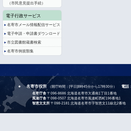
（市民意見提出手続）
電子行政サービス
名寄市メール情報配信サービス
電子申請・申請書ダウンロード
市立図書館蔵書検索
名寄市例規類集
名寄市役所
電話
（開庁時間：[平日]8時45分から17時30分）
名寄庁舎
〒096-8686 北海道名寄市大通南1丁目1番地
風連庁舎
〒098-0507 北海道名寄市風連町西町196番地1
智恵文支所
〒098-2181 北海道名寄市字智恵文11線北2番地