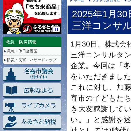
ホーム
フォトでお知らせ
2
2025年1月30
三洋コンサ
停
止/
救急・防災情報
1月30日、株式
再
救急・休日当番医
生
三洋コンサルタ
防災・災害・ハザードマップ
企業。今回は「
をいただきまし
これに対し、加
寄市の子どもた
き大変感謝して
い。」と感謝を述
社としては)時代