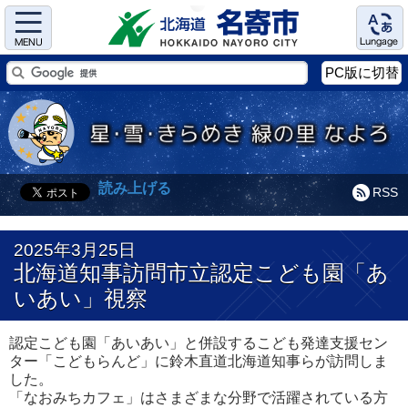
Menu
Language
PC版に切替
読み上げる
RSS
2025年3月25日
北海道知事訪問市立認定こども園「あ
いあい」視察
認定こども園「あいあい」と併設するこども発達支援セン
ター「こどもらんど」に鈴木直道北海道知事らが訪問しま
した。
「なおみちカフェ」はさまざまな分野で活躍されている方