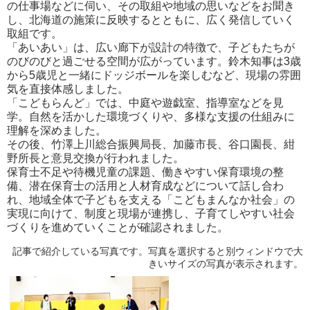
の仕事場などに伺い、その取組や地域の思いなどをお聞き
し、北海道の施策に反映するとともに、広く発信していく
取組です。
「あいあい」は、広い廊下が設計の特徴で、子どもたちが
のびのびと過ごせる空間が広がっています。鈴木知事は3歳
から5歳児と一緒にドッジボールを楽しむなど、現場の雰囲
気を直接体感しました。
「こどもらんど」では、中庭や遊戯室、指導室などを見
学。自然を活かした環境づくりや、多様な支援の仕組みに
理解を深めました。
その後、竹澤上川総合振興局長、加藤市長、谷口園長、紺
野所長と意見交換が行われました。
保育士不足や待機児童の課題、働きやすい保育環境の整
備、潜在保育士の活用と人材育成などについて話し合わ
れ、地域全体で子どもを支える「こどもまんなか社会」の
実現に向けて、制度と現場が連携し、子育てしやすい社会
づくりを進めていくことが確認されました。
記事で紹介している写真です。写真を選択すると別ウィンドウで大
きいサイズの写真が表示されます。