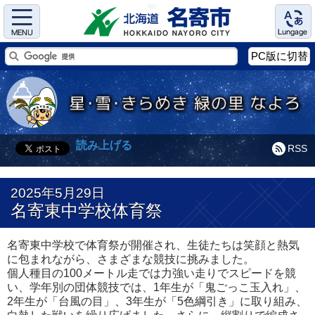
Menu
Language
PC版に切替
読み上げる
RSS
2025年5月29日
名寄東中学校体育祭
名寄東中学校で体育祭が開催され、生徒たちは笑顔と熱気
に包まれながら、さまざまな競技に挑みました。
個人種目の100メートル走では力強い走りでスピードを競
い、学年別の団体競技では、1年生が「鬼ごっこ玉入れ」、
2年生が「台風の目」、3年生が「5色綱引き」に取り組み、