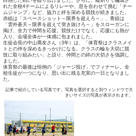
白熱した戦いを繰り広げました。さらに、縦割りで編成さ
れた全校4チームによるリレーや、息を合わせて挑む「チー
ムジャンプ」など、協力と絆を深める競技が続きました。
赤組は「スペースショット～限界を超えろ～」、青組は
「雲外蒼天～限界を超えて突き抜けろ～」をスローガンに
掲げ、全力で仲間を応援。競技だけでなく、応援にも熱が
入り、会場全体が一体感に包まれました。
生徒会長の中山喬友さん（3年）は、「体育祭はクラスメイ
トとの仲を深めるきっかけになる。クラスの輪を大切に競
技に取り組みたい」と語り、仲間との絆の大切さを強調し
ました。
体育祭の最後は恒例の「ジャージ投げ」でフィナーレ。全
校生徒が一つになり、思い出に残る充実の一日となりまし
た。
記事で紹介している写真です。写真を選択すると別ウィンドウで大
きいサイズの写真が表示されます。