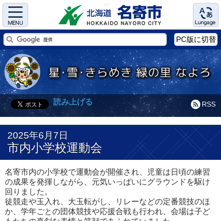
Menu
Language
PC版に切替
読み上げる
RSS
2025年6月7日
市内小学校運動会
名寄市内の小学校で運動会が開催され、児童は日頃の練習
の成果を発揮しながら、元気いっぱいにグラウンドを駆け
回りました。
徒競走や玉入れ、大玉転がし、リレーなどの定番競技のほ
か、学年ごとの団体競技や応援合戦も行われ、会場は子ど