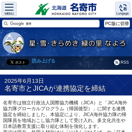
Menu
Language
PC版に切替
読み上げる
RSS
2025年6月13日
名寄市とJICAが連携協定を締結
名寄市は独立行政法人国際協力機構（JICA）と「JICA海外
協力隊グローカルプログラム（帰国後型）」に関する連携
協定を締結しました。本協定により、JICA海外協力隊の帰
国隊員を地域おこし協力隊として受け入れ、多文化共生や
日本語教育支援に取り組む体制を強化します。