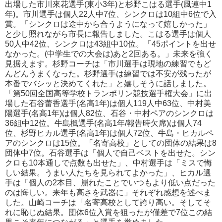
出場した市川來花選手(東小3年)と杉野こはる選手(風連中1
年)。市川選手は個人22人中7位、シンクロは10組中6位で入
賞。「シンクロは途中から合うようになって嬉しかった」
と少し照れながら市長に報告しました。こはる選手は個人
50人中42位、シンクロは43組中10位。「45ポイントを出せ
なかった。(中学生での大会は)あと2回ある。」未来を強く
見据えます。杉野コーチは「市川選手は現地の練習でもど
んどんうまくなった。杉野選手は練習では不安が残ったが
本番でバシッと決めてくれた」と嬉しそうに話しました。
「第50回全国高等学校トランポリン競技選手権大会」に出
場した石谷蕾香選手(名高1年)は個人119人中63位、中村美
陽選手(名高1年)は個人82位、石谷・中村ペアのシンクロは
36組中12位。牛島楓選手(名高1年/報告時欠席)は個人74
位、杉野ヒカル選手(名高1年)は個人72位、牛島・ヒカルペ
アのシンクロは15位。「名寄高校」としての団体の結果は8
団体中7位。石谷選手は「個人で自己ベストを出せた。シン
クロも10本通しで点数も出せた」、中村選手は「ミスで悔
しい結果。うまい人たちを見られてよかった」、ヒカル選
手は「個人の2本目、崩れたことでいつもより低い点だった
のは悔しい。来年も高さを武器に」それぞれ感想を述べま
した。山崎コーチは「名寄高校として誇り高い。そしてそ
れに恥じぬ結果。団体6位入賞を狙ったが僅差で7位この結