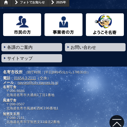
フォトでお知らせ
2025年
市民の方へ
事業者の方へ
ようこそ名寄市へ
各課のご案内
お問い合わせ
サイトマップ
名寄市役所
（開庁時間：[平日]8時45分から17時30分）
電話
：
01654-3-2111
（交換）
メール
：
nayoro@city.nayoro.lg.jp
名寄庁舎
〒096-8686
北海道名寄市大通南1丁目1番地
風連庁舎
〒098-0507
北海道名寄市風連町西町196番地1
智恵文支所
〒098-2181
北海道名寄市字智恵文11線北2番地