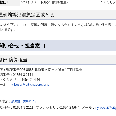
連別川
220ミリメートル(2日間降雨量)
486ミリ
屋倒壊等氾濫想定区域とは
定の条件下において、家屋の倒壊・流失をもたらすような堤防決壊に伴う激し
る区域です。
問い合せ・担当窓口
務部 防災担当
所：郵便番号096-8686 北海道名寄市大通南1丁目1番地
話番号：01654-3-2111
ァクシミリ：01654-2-5644
ール：
ny-bosai@city.nayoro.lg.jp
発信元：
総務部 防災担当
話番号：01654-3-2111
ファクシミリ：01654-2-5644
メール：
ny-bosai@city