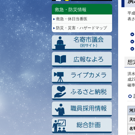
洪
停
止/
救急・防災情報
平成
再
救急・休日当番医
表
生
防災・災害・ハザードマップ
想
洪
成2
確率
河
天
名