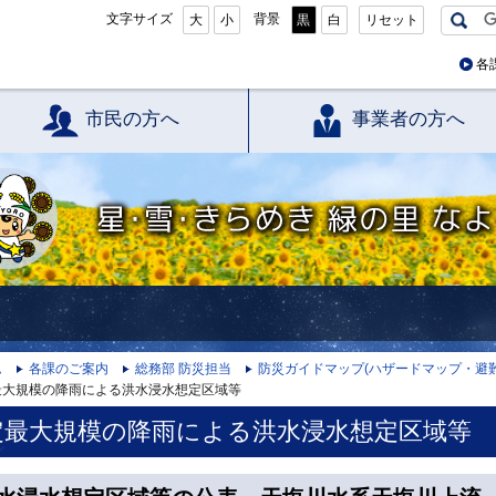
文字サイズ
背景
大
小
黒
白
リセット
各
市民の方へ
事業者の方へ
星・雪・きらめき 緑の里 なよろ
ム
各課のご案内
総務部 防災担当
防災ガイドマップ(ハザードマップ・避難
最大規模の降雨による洪水浸水想定区域等
定最大規模の降雨による洪水浸水想定区域等