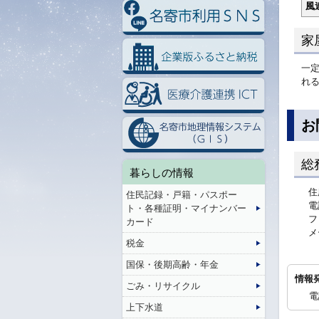
風
家
一
れ
お
総
暮らしの情報
住
住民記録・戸籍・パスポー
電
ト・各種証明・マイナンバー
フ
カード
メ
税金
国保・後期高齢・年金
情報
ごみ・リサイクル
電
上下水道