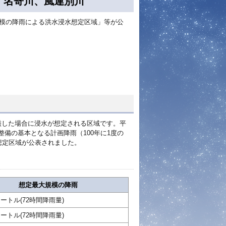
、名寄川、風連別川
規模の降雨による洪水浸水想定区域」等が公
濫した場合に浸水が想定される区域です。平
備の基本となる計画降雨（100年に1度の
想定区域が公表されました。
想定最大規模の降雨
メートル(72時間降雨量)
メートル(72時間降雨量)