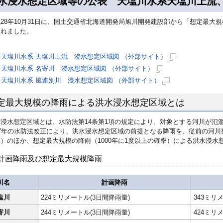
水浸水想定区域等の公表 天塩川水系天塩川上流
28年10月31日に、国土交通省北海道開発局旭川開発建設部から「想定最大
されました。
天塩川水系 天塩川上流 浸水想定区域図 （外部サイト）
新
天塩川水系 名寄川 浸水想定区域図 （外部サイト）
規
新
天塩川水系 風連別川 浸水想定区域図 （外部サイト）
ペ
規
新
定最大規模の降雨による洪水浸水想定区域とは
ー
ペ
規
ジ
ー
ペ
水浸水想定区域とは、水防法第14条第1項の規定により、対象とする河川が氾
で
ジ
ー
7年の水防法改正により、洪水浸水想定区域の前提となる降雨を、従前の河川整
開
で
ジ
）のほか、想定最大規模の降雨（1000年に1度以上の確率）による洪水浸水
き
開
で
計画降雨及び想定最大規模降雨
ま
き
開
す
ま
き
す
川名
計画降雨
ま
す
塩川
224ミリメートル(3日間降雨量)
343ミリ
寄川
244ミリメートル(3日間降雨量)
424ミリ