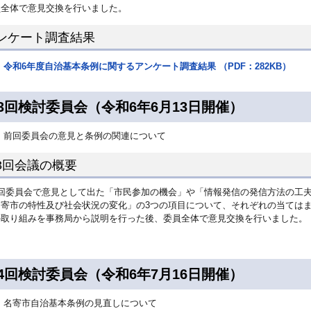
員全体で意見交換を行いました。
ンケート調査結果
令和6年度自治基本条例に関するアンケート調査結果 （PDF：282KB）
3回検討委員会（令和6年6月13日開催）
前回委員会の意見と条例の関連について
3回会議の概要
2回委員会で意見として出た「市民参加の機会」や「情報発信の発信方法の工
名寄市の特性及び社会状況の変化」の3つの項目について、それぞれの当ては
の取り組みを事務局から説明を行った後、委員全体で意見交換を行いました。
4回検討委員会（令和6年7月16日開催）
名寄市自治基本条例の見直しについて