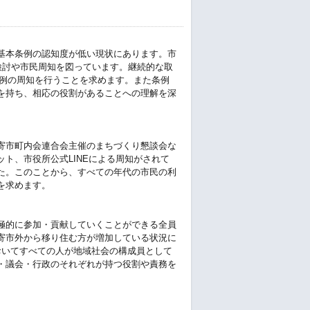
基本条例の認知度が低い現状にあります。市
検討や市民周知を図っています。継続的な取
条例の周知を行うことを求めます。また条例
を持ち、相応の役割があることへの理解を深
寄市町内会連合会主催のまちづくり懇談会な
ト、市役所公式LINEによる周知がされて
た。このことから、すべての年代の市民の利
を求めます。
極的に参加・貢献していくことができる全員
寄市外から移り住む方が増加している状況に
おいてすべての人が地域社会の構成員として
・議会・行政のそれぞれが持つ役割や責務を