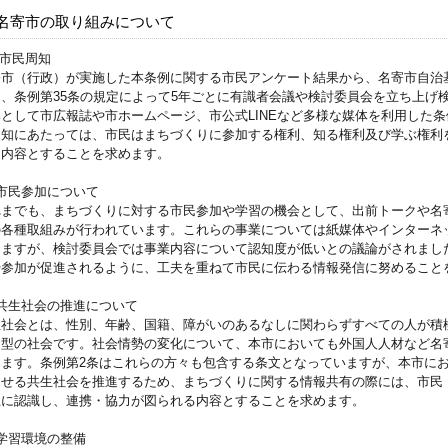
名寄市の取り組みについて
．市民周知
寄市（行政）が実施した本条例に関する市民アンケート結果から、名寄市自治
は、条例第35条の規定によって5年ごとに有識者会議や検討委員会を立ち上げ
みとして市広報誌や市ホームページ、市公式LINEなど多様な媒体を利用した
周知にあたっては、市民はまちづくりに参加する権利、知る権利及び学ぶ権利
る内容とすることを求めます。
市民参加について
れまでも、まちづくりに対する市民参加や学習の機会として、出前トークや名
の各種取組みが行われています。これらの事業については紙媒体やインターネッ
りますが、検討委員会では事業内容について認知度が低いとの議論がされまし
や参加が促進されるように、工夫を重ねて市民に伝わる情報発信に努めること
．共生社会の推進について
生社会とは、性別、年齢、国籍、障がいのあるなしに関わらずすべての人が積
加型の社会です。社会情勢の変化について、本市においても外国人人材など名
ります。条例第2条はこれらの方々も包含する条文となっていますが、本市に
らせる共生社会を推進するため、まちづくりに関する情報共有の際には、市民
互に認識し、連携・協力が図られる内容とすることを求めます。
学習環境の整備