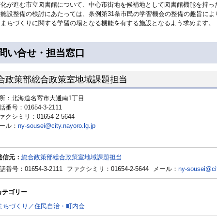
朽化が進む市立図書館について、中心市街地を候補地として図書館機能を持っ
の施設整備の検討にあたっては、条例第31条市民の学習機会の整備の趣旨に
、まちづくりに関する学習の場となる機能を有する施設となるよう求めます。
問い合せ・担当窓口
合政策部総合政策室地域課題担当
所：北海道名寄市大通南1丁目
話番号：01654-3-2111
ァクシミリ：01654-2-5644
ール：
ny-sousei@city.nayoro.lg.jp
発信元：
総合政策部総合政策室地域課題担当
話番号：01654-3-2111
ファクシミリ：01654-2-5644
メール：
ny-sousei@cit
カテゴリー
まちづくり／住民自治・町内会