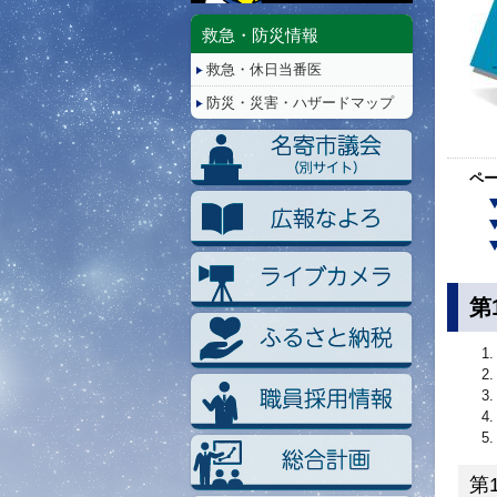
停
止/
救急・防災情報
再
救急・休日当番医
生
防災・災害・ハザードマップ
ペ
第
第