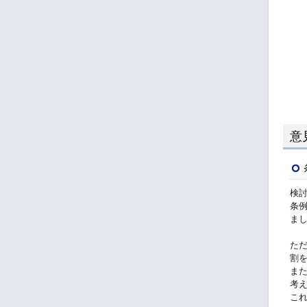
意
検
条
ま
た
割
ま
考
こ