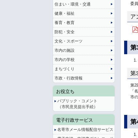
委
住まい・環境・交通
健康・福祉
ア
養育・教育
防犯・安全
文化・スポーツ
第
市内の施設
市内の学校
まちづくり
第
市政・行政情報
第
お役立ち
「
市
パブリック・コメント
（市民意見提出手続）
電子行政サービス
第
名寄市メール情報配信サービス