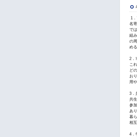
1
名
で
組
の
め
2．
こ
ど
お
用
3
共
参
あ
暮
相
4．