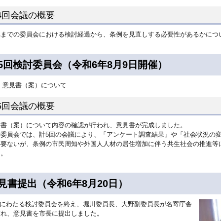
4回会議の概要
れまでの委員会における検討経過から、条例を見直しする必要性があるかにつ
5回検討委員会（令和6年8月9日開催）
意見書（案）について
5回会議の概要
見書（案）について内容の確認が行われ、意見書が完成しました。
討委員会では、計5回の会議により、「アンケート調査結果」や「社会状況の
必要ないが、条例の市民周知や外国人人材の居住増加に伴う共生社会の推進等
た。
見書提出（令和6年8月20日）
回にわたる検討委員会を終え、堀川委員長、大野副委員長が名寄庁舎
訪れ、意見書を市長に提出しました。