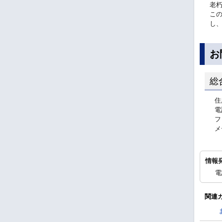
老
こ
し
お
総
住
電
フ
メ
情報
電
関連