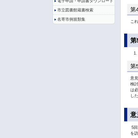
電子申請・申請書ダウンロード
第
市立図書館蔵書検索
名寄市例規類集
こ
第
第
意
検
は
し
意
5
を