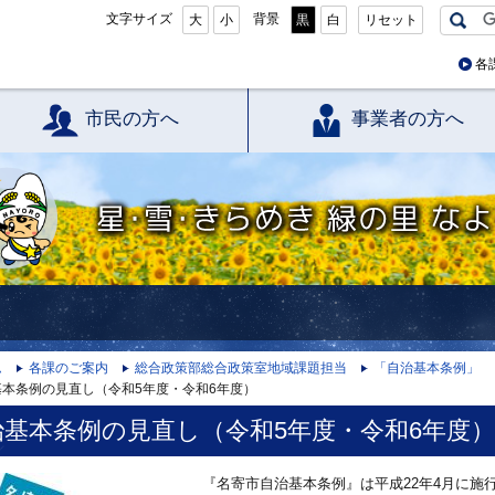
文字サイズ
背景
大
小
黒
白
リセット
各
市民の方へ
事業者の方へ
星・雪・きらめき 緑の里 なよろ
ム
各課のご案内
総合政策部総合政策室地域課題担当
「自治基本条例」
基本条例の見直し（令和5年度・令和6年度）
治基本条例の見直し（令和5年度・令和6年度）
『名寄市自治基本条例』は平成22年4月に施行