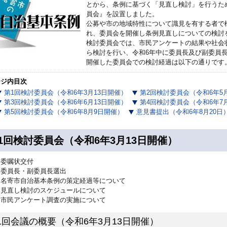
とから、条例に基づく「見直し検討」を行うた
員会』を設置しました。
公募や市の地域特性について識見を有する者で構
れ、委員会を開催し条例見直しについての検討
検討委員会では、市民アンケートの結果や社会
ら検討を行い、令和6年中に委員長及び副委員
開催した委員会での検討経過は以下の通りです
ージ内目次
第1回検討委員会（令和6年3月13日開催）
第2回検討委員会（令和6年5
第3回検討委員会（令和6年6月13日開催）
第4回検討委員会（令和6年7
第5回検討委員会（令和6年8月9日開催）
意見書提出（令和6年8月20日
1回検討委員会（令和6年3月13日開催）
委嘱状交付
委員長・副委員長選出
名寄市自治基本条例の策定経過等について
見直し検討のスケジュールについて
市民アンケート調査の実施について
1回会議の概要（令和6年3月13日開催）