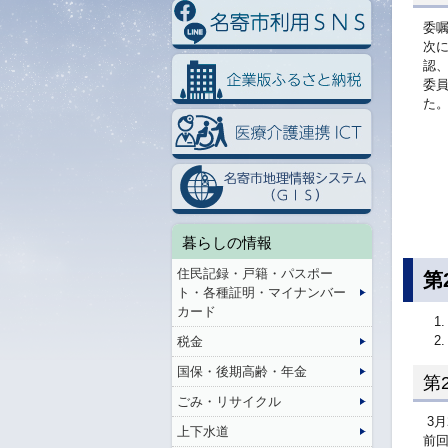
委
次
認
委
た
暮らしの情報
住民記録・戸籍・パスポー
第
ト・各種証明・マイナンバー
カード
税金
国保・後期高齢・年金
第
ごみ・リサイクル
3月
上下水道
前