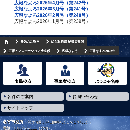
広報なよろ2026年4月号（第242号）
広報なよろ2026年3月号（第241号）
広報なよろ2026年2月号（第240号）
広報なよろ2026年1月号（第239号）
各課のご案内
総合政策部 秘書広報課
広報・プロモーション推進係
広報なよろ
広報なよろ2026年
市民の方へ
事業者の方へ
ようこそ名寄市へ
各課のご案内
お問い合わせ
サイトマップ
名寄市役所
（開庁時間：[平日]8時45分から17時30分）
電話
：
01654-3-2111
（交換）