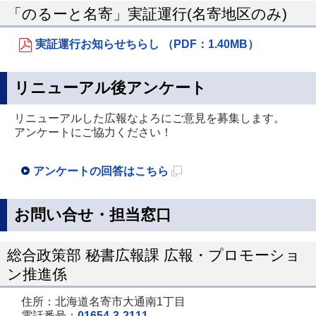
「のるーと名寄」実証運行(名寄地区のみ)
規
ペ
実証運行お知らせちらし （PDF：1.40MB）
ー
ジ
リニューアル後アンケート
で
開
リニューアルした広報なよろにご意見を募集します。
アンケートにご協力ください！
き
ま
アンケートの回答はこちら
す
新
規
お問い合せ・担当窓口
ペ
ー
総合政策部 秘書広報課 広報・プロモーショ
ジ
ン推進係
で
住所：北海道名寄市大通南1丁目
開
電話番号：
01654-3-2111