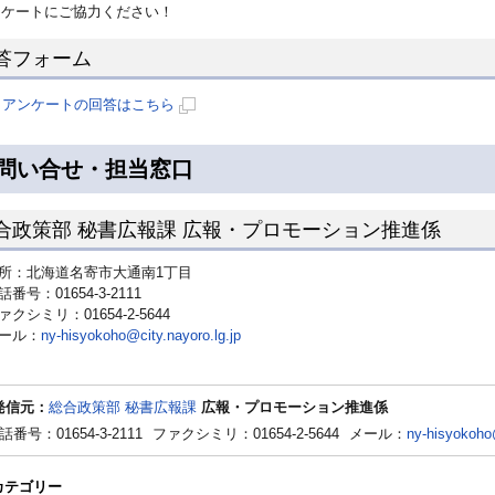
ンケートにご協力ください！
答フォーム
アンケートの回答はこちら
新
規
問い合せ・担当窓口
ペ
ー
合政策部 秘書広報課 広報・プロモーション推進係
ジ
で
所：北海道名寄市大通南1丁目
開
話番号：01654-3-2111
き
ァクシミリ：01654-2-5644
ま
ール：
ny-hisyokoho@city.nayoro.lg.jp
す
発信元：
総合政策部 秘書広報課
広報・プロモーション推進係
話番号：01654-3-2111
ファクシミリ：01654-2-5644
メール：
ny-hisyokoho@
カテゴリー