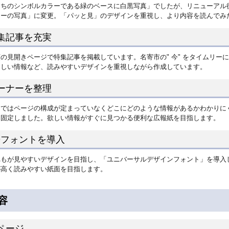
まちのシンボルカラーである緑のベースに白黒写真」でしたが、リニューアル
ラーの写真」に変更。「パッと見」のデザインを重視し、より内容を読んでみ
集記事を充実
の見開きページで特集記事を掲載しています。名寄市の" 今" をタイムリー
ほしい情報など、読みやすいデザインを重視しながら作成しています。
ーナーを整理
まではページの構成が定まっていなくどこにどのような情報があるかわかりに
を固定しました。欲しい情報がすぐに見つかる便利な広報紙を目指します。
Dフォントを導入
れもが見やすいデザインを目指し、「ユニバーサルデザインフォント」を導入
が高く読みやすい紙面を目指します。
容
ページ