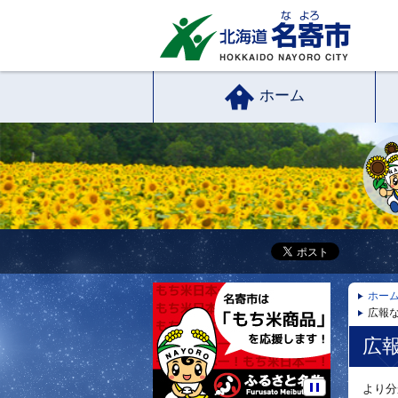
ホーム
ホー
広報な
広報
より分