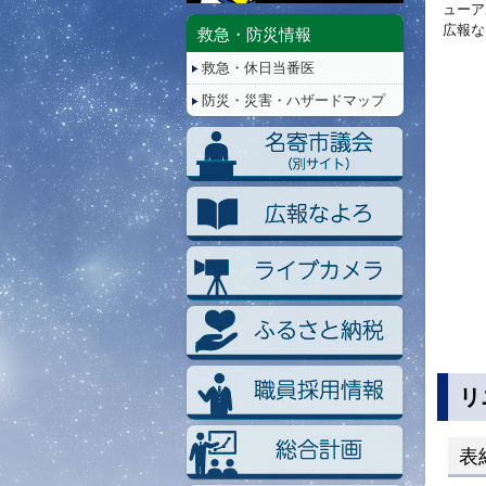
停
ューア
止/
広報な
救急・防災情報
再
救急・休日当番医
生
防災・災害・ハザードマップ
リ
表