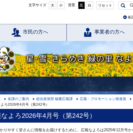
文字サイズ
背景
大
小
黒
白
リセット
各
市民の方へ
事業者の方へ
星・雪・きらめき 緑の里 なよろ
ム
各課のご案内
総合政策部 秘書広報課
広報・プロモーション推進係
よろ2026年4月号（第242号）
なよろ2026年4月号（第242号）
かりやすく皆さんに情報をお届けするために、広報なよろは2025年12月号か