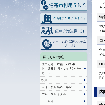
「
カ
特
冒頭
て
コ
今
成
暮らしの情報
U
住民記録・戸籍・パスポー
ト・各種証明・マイナンバー
カード
だ
性
税金
国保・後期高齢・年金
内
ごみ・リサイクル
上下水道
全