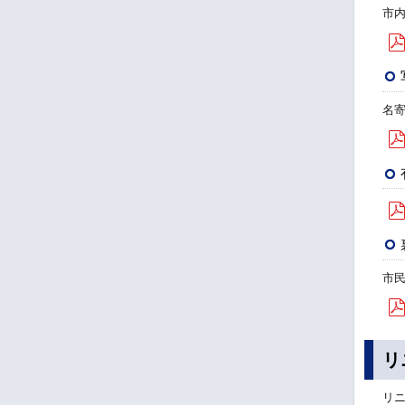
市
名
市
リ
リ