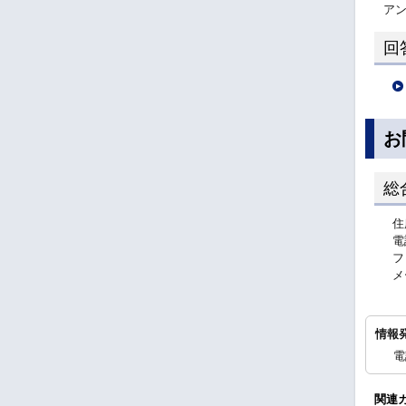
ア
回
お
総
住
電
フ
メ
情報
電
関連