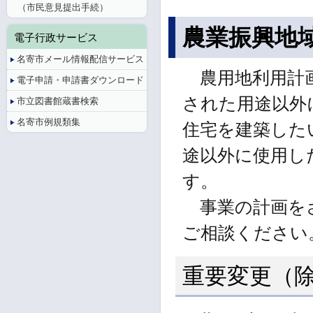
（市民意見提出手続）
農業振興地
電子行政サービス
名寄市メール情報配信サービス
農用地利用計画
電子申請・申請書ダウンロード
された用途以外
市立図書館蔵書検索
名寄市例規類集
住宅を建築した
途以外に使用し
す。
事業の計画をさ
ご相談ください
重要変更（