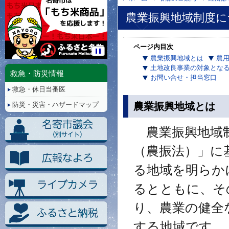
農業振興地域制度に
ページ内目次
農業振興地域とは
農
停
土地改良事業の対象とな
止/
救急・防災情報
お問い合せ・担当窓口
再
救急・休日当番医
生
農業振興地域とは
防災・災害・ハザードマップ
農業振興地域制
（農振法）」に
る地域を明らか
るとともに、そ
り、農業の健全
する地域です。