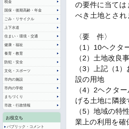
税金
の要件に当ては
国保・後期高齢・年金
べき土地とされ
ごみ・リサイクル
上下水道
〈要 件〉
住まい・環境・交通
健康・福祉
（1）10ヘク
養育・教育
（2）土地改良
防犯・安全
（3）上記（1
文化・スポーツ
設の用地
市内の施設
市内の学校
（4）2ヘクタ
まちづくり
げる土地に隣接
市政・行政情報
（5）地域の特
お役立ち
業上の利用を確
パブリック・コメント