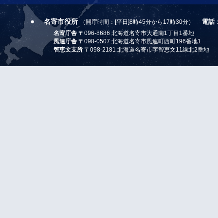
名寄市役所
電話
（開庁時間：[平日]8時45分から17時30分）
名寄庁舎
〒096-8686 北海道名寄市大通南1丁目1番地
風連庁舎
〒098-0507 北海道名寄市風連町西町196番地1
智恵文支所
〒098-2181 北海道名寄市字智恵文11線北2番地