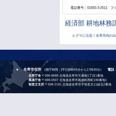
電話番号：01655-3-2511
ファ
経済部 耕地林務
ヒグマに注意！名寄市内の出
名寄市役所
電話
（開庁時間：[平日]8時45分から17時30分）
名寄庁舎
〒096-8686 北海道名寄市大通南1丁目1番地
風連庁舎
〒098-0507 北海道名寄市風連町西町196番地1
智恵文支所
〒098-2181 北海道名寄市字智恵文11線北2番地