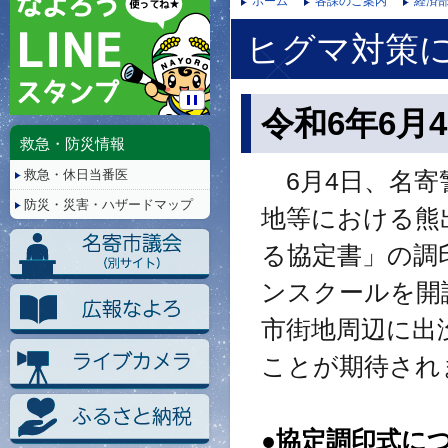
ホーム
各課のご案内
経済部
ヒグマ対策
令和6年6月
停
止/
救急・防災情報
再
救急・休日当番医
生
6月4日、名寄
防災・災害・ハザードマップ
地等における熊
る協定書」の調
ンスクールを開
市街地周辺に出
ことが期待され
●協定調印式に