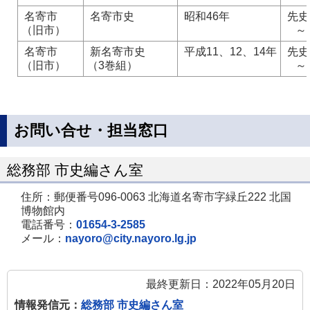
名寄市
名寄市史
昭和46年
先史
（旧市）
～昭
名寄市
新名寄市史
平成11、12、14年
先史
（旧市）
（3巻組）
～平
お問い合せ・担当窓口
総務部 市史編さん室
住所：郵便番号096-0063 北海道名寄市字緑丘222 北国
博物館内
電話番号：
01654-3-2585
メール：
nayoro@city.nayoro.lg.jp
最終更新日：2022年05月20日
情報発信元：
総務部 市史編さん室