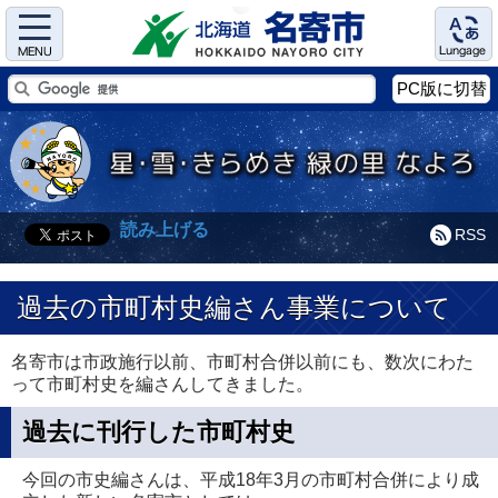
Menu
Language
PC版に切替
読み上げる
RSS
過去の市町村史編さん事業について
名寄市は市政施行以前、市町村合併以前にも、数次にわた
って市町村史を編さんしてきました。
過去に刊行した市町村史
今回の市史編さんは、平成18年3月の市町村合併により成