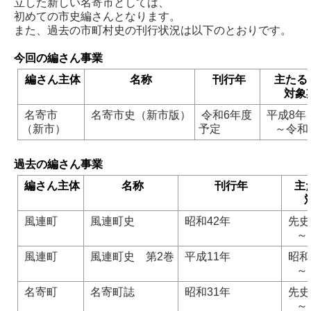
立した新しい名寄市としては、
初めての市史編さんとなります。
また、過去の市町村史の刊行状況は以下のとおりです。
今回の編さん事業
編さん主体
名称
刊行年
主たる
対象
名寄市
名寄市史（新市版）
令和6年度
平成8年
（新市）
予定
～令和
過去の編さん事業
編さん主体
名称
刊行年
主
風連町
風連町史
昭和42年
先史
～昭
風連町
風連町史 第2巻
平成11年
昭和
～平
名寄町
名寄町誌
昭和31年
先史
～昭