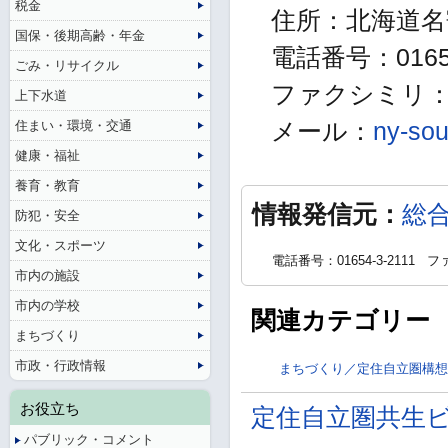
税金
住所：北海道名
国保・後期高齢・年金
電話番号：01654
ごみ・リサイクル
ファクシミリ：01
上下水道
住まい・環境・交通
メール：
ny-sou
健康・福祉
養育・教育
情報発信元：
総
防犯・安全
文化・スポーツ
電話番号：01654-3-2111
ファ
市内の施設
市内の学校
関連カテゴリー
まちづくり
市政・行政情報
まちづくり／定住自立圏構想
お役立ち
定住自立圏共生
パブリック・コメント