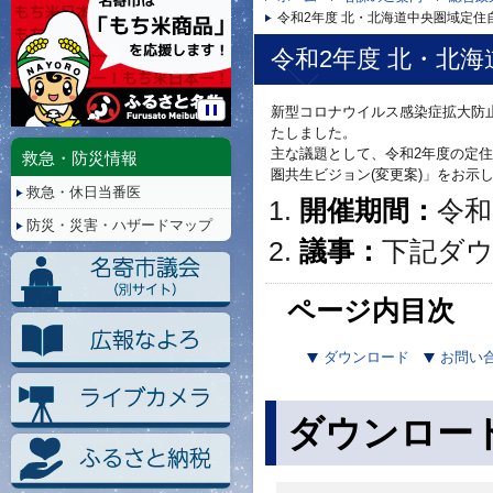
令和2年度 北・北海道中央圏域定住
令和2年度 北・北
新型コロナウイルス感染症拡大防
停
たしました。
止/
主な議題として、令和2年度の定
救急・防災情報
再
圏共生ビジョン(変更案)」をお示
救急・休日当番医
生
開催期間：
令和
防災・災害・ハザードマップ
議事：
下記ダ
ページ内目次
ダウンロード
お問い
ダウンロー