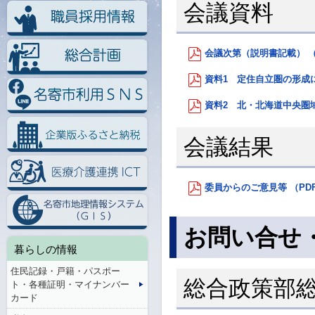
会議資料
会議次第（説明書記載） （P
資料1 定住自立圏の形成に
資料2 北・北海道中央圏域
会議結果
委員からのご意見等 （PDF：
お問い合せ
暮らしの情報
住民記録・戸籍・パスポー
総合政策部
ト・各種証明・マイナンバー
カード