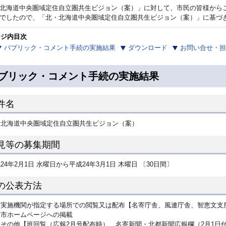
北海道中央圏域定住自立圏共生ビジョン（案）」に対して、市民の皆様から
でしたので、「北・北海道中央圏域定住自立圏共生ビジョン（案）」に基づ
ージ内目次
パブリック・コメント手続の実施結果
ダウンロード
お問い合せ・担
ブリック・コメント手続の実施結果
件名
・北海道中央圏域定住自立圏共生ビジョン（案）
見等の募集期間
24年2月1日 水曜日から平成24年3月1日 木曜日 〔30日間〕
の公表方法
実施機関が指定する場所での閲覧又は配布【名寄庁舎、風連庁舎、智恵文支
市ホームページへの掲載
その他【班回覧（広報2月号配布時）、名寄新聞・北都新聞広報欄（2月1日