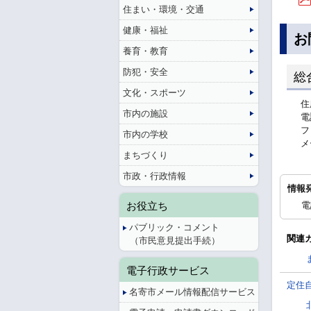
住まい・環境・交通
健康・福祉
お
養育・教育
防犯・安全
総
文化・スポーツ
住
市内の施設
電
フ
市内の学校
メ
まちづくり
市政・行政情報
情報
お役立ち
電
パブリック・コメント
関連
（市民意見提出手続）
電子行政サービス
定住
名寄市メール情報配信サービス