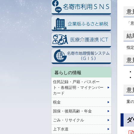
意
「
結
指
意
暮らしの情報
住民記録・戸籍・パスポー
ト・各種証明・マイナンバー
意
カード
案
税金
国保・後期高齢・年金
ダ
ごみ・リサイクル
上下水道