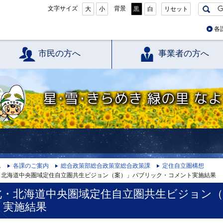
文字サイズ
背景
大
小
黒
白
リセット
各
市民の方へ
事業者の方へ
星・雪・きらめき 緑の里 なよろ
ム
各課のご案内
総合政策部総合政策室総合政策課
定住自立圏構想
・北海道中央圏域定住自立圏共生ビジョン（案）」パブリック・コメント実施結果
北・北海道中央圏域定住自立圏共生ビジョン
ト実施結果