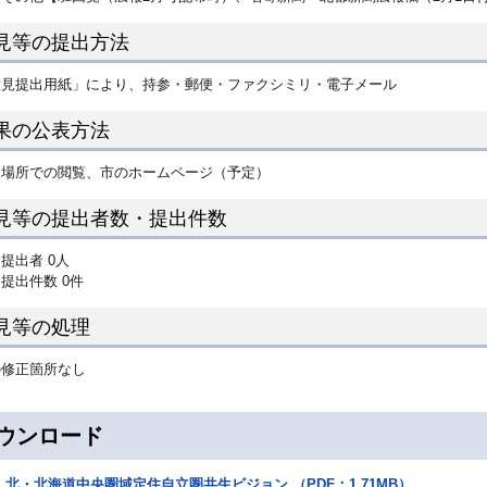
見等の提出方法
意見提出用紙」により、持参・郵便・ファクシミリ・電子メール
果の公表方法
定場所での閲覧、市のホームページ（予定）
見等の提出者数・提出件数
提出者 0人
提出件数 0件
見等の処理
の修正箇所なし
ウンロード
北・北海道中央圏域定住自立圏共生ビジョン （PDF：1.71MB）