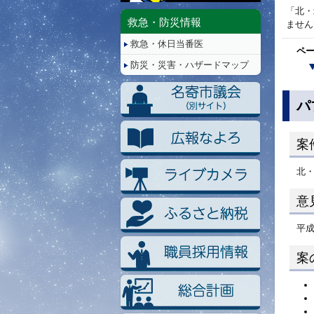
停
「北・
止/
救急・防災情報
ません
再
救急・休日当番医
生
ペ
防災・災害・ハザードマップ
パ
案
北
意
平成
案