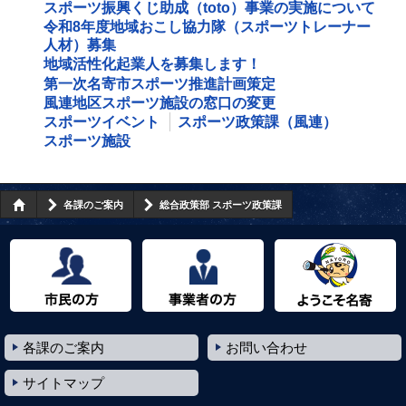
スポーツ振興くじ助成（toto）事業の実施について
令和8年度地域おこし協力隊（スポーツトレーナー
人材）募集
地域活性化起業人を募集します！
第一次名寄市スポーツ推進計画策定
風連地区スポーツ施設の窓口の変更
スポーツイベント
スポーツ政策課（風連）
スポーツ施設
各課のご案内
総合政策部 スポーツ政策課
市民の方へ
事業者の方へ
ようこそ名寄市へ
各課のご案内
お問い合わせ
サイトマップ