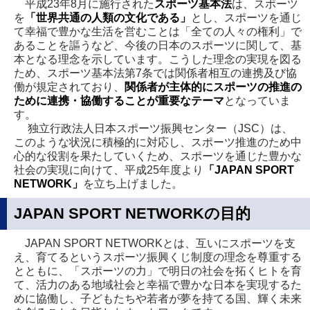
平成23年8月に施行された
スポーツ基本法
は、スポーツ
を
「世界共通の人類の文化である」
とし、スポーツを通じ
て幸福で豊かな生活を営むことは「全ての人々の権利」で
あることを謳うなど、今後の日本のスポーツに関して、基
本となる理念を示しています。こうした理念の実現を図る
ため、スポーツ基本法第7条では関係者相互の連携及び協
働が規定されており、
関係者が主体的にスポーツの推進の
ために連携・協働することが重要なテーマ
となっていま
す。
独立行政法人日本スポーツ振興センター（JSC）は、
このような状況に積極的に対応し、スポーツ推進のため中
心的な役割を果たしていくため、スポーツを通じた豊かな
社会の実現に向けて、平成25年度より
「JAPAN SPORT
NETWORK」
を立ち上げました。
JAPAN SPORT NETWORKの目的
JAPAN SPORT NETWORKとは、互いにスポーツを支
え、育てるというスポーツ振興くじ制度の理念を尊重する
とともに、「スポーツの力」で明日の社会を拓くヒトを育
て、活力のある地域社会と幸福で豊かな日本を実現するた
めに協働し、子どもたちや若者が夢を持てる国、輝く未来