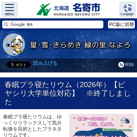
Menu
Language
PC版に切替
読み上げる
RSS
春眠プラ寝たリウム（2026年）【ピ
ヤシリ大学単位対応】 ※終了しまし
た
春眠プラ寝たリウムは、ゆ
っくりリラックスして気分
転換を目的としたプラネタ
リウムです。