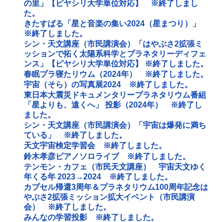
の里」【ピヤシリ大学単位対応】 ※終了しまし
た。
きたすばる「星と音楽の集い2024（星まつり）」
※終了しました。
シン・天文講座（市民講演会）「はやぶさ2拡張ミ
ッションで拓く太陽系科学とプラネタリーディフェ
ンス」【ピヤシリ大学単位対応】 ※終了しました。
春眠プラ寝たリウム（2024年） ※終了しました。
宇宙（そら）の写真展2024 ※終了しました。
東日本大震災ドキュメンタリープラネタリウム番組
「星よりも、遠くへ」 投影（2024年） ※終了し
ました。
シン・天文講座（市民講演会）「宇宙は爆発に満ち
ている」 ※終了しました。
天文宇宙検定学習会 ※終了しました。
鈴木孝彦ピアノソロライブ ※終了しました。
テンモン・カフェ（市民天文講座） 宇宙天文ゆく
年くる年 2023→2024 ※終了しました。
カプセル帰還3周年＆プラネタリウム100周年記念は
やぶさ2拡張ミッション拡大イベント（市民講演
会） ※終了しました。
みんなの学習投影 ※終了しました。