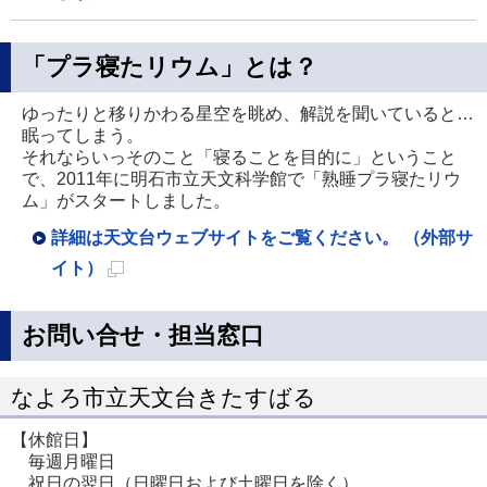
「プラ寝たリウム」とは？
ゆったりと移りかわる星空を眺め、解説を聞いていると…
眠ってしまう。
それならいっそのこと「寝ることを目的に」ということ
で、2011年に明石市立天文科学館で「熟睡プラ寝たリウ
ム」がスタートしました。
詳細は天文台ウェブサイトをご覧ください。 （外部サ
イト）
新
規
お問い合せ・担当窓口
ペ
ー
なよろ市立天文台きたすばる
ジ
【休館日】
で
毎週月曜日
開
祝日の翌日（日曜日および土曜日を除く）