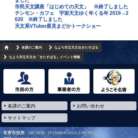
ました
市民天文講座「はじめての天文」 ※終了しました
テンモン・カフェ 宇宙天文ゆく年くる年 2019→2
020 ※終了しました
天文系VTuber星見まどかトークショー
各課のご案内
なよろ市立天文台きたすばる
なよろ市立天文台「きたすばる」イベント情報
市民の方へ
事業者の方へ
ようこそ名寄市へ
各課のご案内
お問い合わせ
サイトマップ
名寄市役所
（開庁時間：[平日]8時45分から17時30分）