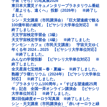
宇宙（そら）の写真展2026
東日本大震災ドキュメンタリープラネタリウム番組
「星よりも、遠くへ」 投影（2026年） ※終了し
ました
シン・天文講座（市民講演会）「巨大望遠鏡で観る
100億年前の銀河」【ピヤシリ大学単位対応】 ※
終了しました。
天文宇宙検定学習会（3級）
天文宇宙検定学習会（4級） ※終了しました
テンモン・カフェ（市民天文講座） 宇宙天文ゆく
年くる年 2024→2025 【ピヤシリ大学単位対応】
※終了しました。
みんなの学習投影 【ピヤシリ大学単位対応】 ※
終了しました。
全天星座七宝焼展～春・夏編～ ※終了しました。
熟睡プラ寝たリウム（2024年）【ピヤシリ大学単位
対応】 ※終了しました。
「プラネタリウム100周年」×「すばる望遠鏡25周
年」記念 全国一斉オンライン講演会 【ピヤシリ
大学単位対応】 ※終了しました。
第2回低緯度オーロラ写真展 ※終了しました
シン・天文講座（市民講演会）「赤いオーロラと緑