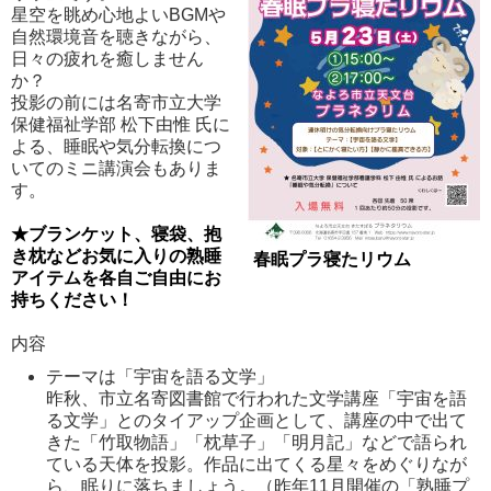
星空を眺め心地よいBGMや
自然環境音を聴きながら、
日々の疲れを癒しません
か？
投影の前には名寄市立大学
保健福祉学部 松下由惟 氏に
よる、睡眠や気分転換につ
いてのミニ講演会もありま
す。
★ブランケット、寝袋、抱
き枕などお気に入りの熟睡
春眠プラ寝たリウム
アイテムを各自ご自由にお
持ちください！
内容
テーマは「宇宙を語る文学」
昨秋、市立名寄図書館で行われた文学講座「宇宙を語
る文学」とのタイアップ企画として、講座の中で出て
きた「竹取物語」「枕草子」「明月記」などで語られ
ている天体を投影。作品に出てくる星々をめぐりなが
ら、眠りに落ちましょう。（昨年11月開催の「熟睡プ