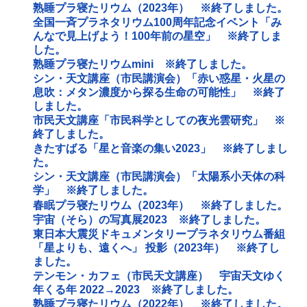
熟睡プラ寝たリウム（2023年） ※終了しました。
全国一斉プラネタリウム100周年記念イベント「み
んなで見上げよう！100年前の星空」 ※終了しま
した。
熟睡プラ寝たリウムmini ※終了しました。
シン・天文講座（市民講演会）「赤い惑星・火星の
息吹：メタン濃度から探る生命の可能性」 ※終了
しました。
市民天文講座「市民科学としての夜光雲研究」 ※
終了しました。
きたすばる「星と音楽の集い2023」 ※終了しまし
た。
シン・天文講座（市民講演会）「太陽系小天体の科
学」 ※終了しました。
春眠プラ寝たリウム（2023年） ※終了しました。
宇宙（そら）の写真展2023 ※終了しました。
東日本大震災ドキュメンタリープラネタリウム番組
「星よりも、遠くへ」 投影（2023年） ※終了し
ました。
テンモン・カフェ（市民天文講座） 宇宙天文ゆく
年くる年 2022→2023 ※終了しました。
熟睡プラ寝たリウム（2022年） ※終了しました。