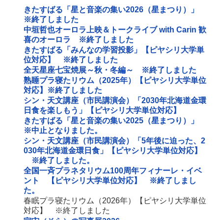
きたすばる「星と音楽の集い2026（星まつり）」
※終了しました
中垣哲也オーロラ上映＆トークライブ with Carin 歓
喜のオーロラ ※終了しました
きたすばる「みんなの学習投影」【ピヤシリ大学単
位対応】 ※終了しました
全天星座七宝焼展～秋・冬編～ ※終了しました
熟睡プラ寝たリウム（2025年）【ピヤシリ大学単位
対応】※終了しました
シン・天文講座（市民講演会）「2030年北海道金環
日食を楽しもう」【ピヤシリ大学単位対応】
きたすばる「星と音楽の集い2025（星まつり）」
※中止となりました。
シン・天文講座（市民講演会）「5年後に迫った、2
030年北海道金環日食」【ピヤシリ大学単位対応】
※終了しました。
全国一斉プラネタリウム100周年フィナーレ・イベ
ント 【ピヤシリ大学単位対応】 ※終了しまし
た。
春眠プラ寝たリウム（2026年）【ピヤシリ大学単位
対応】 ※終了しました