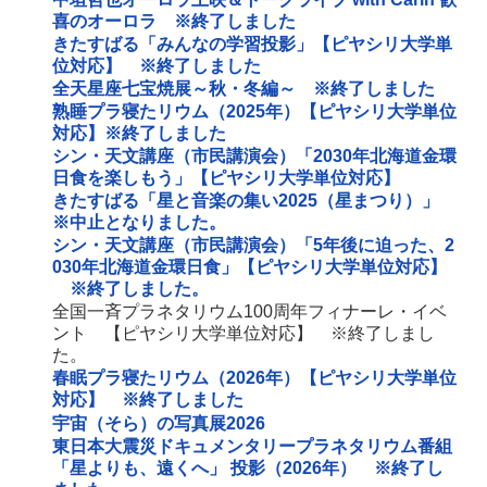
喜のオーロラ ※終了しました
きたすばる「みんなの学習投影」【ピヤシリ大学単
位対応】 ※終了しました
全天星座七宝焼展～秋・冬編～ ※終了しました
熟睡プラ寝たリウム（2025年）【ピヤシリ大学単位
対応】※終了しました
シン・天文講座（市民講演会）「2030年北海道金環
日食を楽しもう」【ピヤシリ大学単位対応】
きたすばる「星と音楽の集い2025（星まつり）」
※中止となりました。
シン・天文講座（市民講演会）「5年後に迫った、2
030年北海道金環日食」【ピヤシリ大学単位対応】
※終了しました。
全国一斉プラネタリウム100周年フィナーレ・イベ
ント 【ピヤシリ大学単位対応】 ※終了しまし
た。
春眠プラ寝たリウム（2026年）【ピヤシリ大学単位
対応】 ※終了しました
宇宙（そら）の写真展2026
東日本大震災ドキュメンタリープラネタリウム番組
「星よりも、遠くへ」 投影（2026年） ※終了し