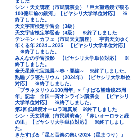
ました
シン・天文講座（市民講演会）「巨大望遠鏡で観る
100億年前の銀河」【ピヤシリ大学単位対応】 ※
終了しました。
天文宇宙検定学習会（3級）
天文宇宙検定学習会（4級） ※終了しました
テンモン・カフェ（市民天文講座） 宇宙天文ゆく
年くる年 2024→2025 【ピヤシリ大学単位対応】
※終了しました。
みんなの学習投影 【ピヤシリ大学単位対応】 ※
終了しました。
全天星座七宝焼展～春・夏編～ ※終了しました。
熟睡プラ寝たリウム（2024年）【ピヤシリ大学単位
対応】 ※終了しました。
「プラネタリウム100周年」×「すばる望遠鏡25周
年」記念 全国一斉オンライン講演会 【ピヤシリ
大学単位対応】 ※終了しました。
第2回低緯度オーロラ写真展 ※終了しました
シン・天文講座（市民講演会）「赤いオーロラと緑
の里」【ピヤシリ大学単位対応】 ※終了しまし
た。
きたすばる「星と音楽の集い2024（星まつり）」