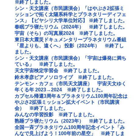
※終了しました。
シン・天文講座（市民講演会）「はやぶさ2拡張ミ
ッションで拓く太陽系科学とプラネタリーディフェ
ンス」【ピヤシリ大学単位対応】 ※終了しました。
春眠プラ寝たリウム（2024年） ※終了しました。
宇宙（そら）の写真展2024 ※終了しました。
東日本大震災ドキュメンタリープラネタリウム番組
「星よりも、遠くへ」 投影（2024年） ※終了し
ました。
シン・天文講座（市民講演会）「宇宙は爆発に満ち
ている」 ※終了しました。
天文宇宙検定学習会 ※終了しました。
鈴木孝彦ピアノソロライブ ※終了しました。
テンモン・カフェ（市民天文講座） 宇宙天文ゆく
年くる年 2023→2024 ※終了しました。
カプセル帰還3周年＆プラネタリウム100周年記念は
やぶさ2拡張ミッション拡大イベント（市民講演
会） ※終了しました。
みんなの学習投影 ※終了しました。
熟睡プラ寝たリウム（2023年） ※終了しました。
全国一斉プラネタリウム100周年記念イベント「み
んなで見上げよう！100年前の星空」 ※終了しま