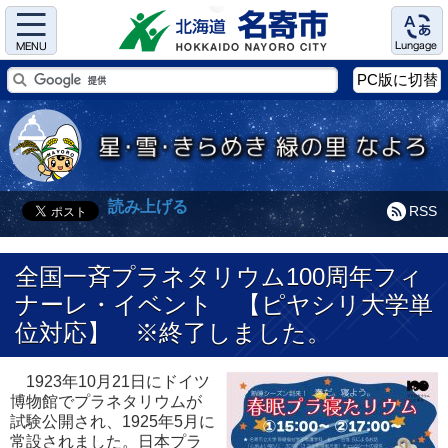
Menu
Language
PC版に切替
読み上げる
RSS
全国一斉プラネタリウム100周年フィ
ナーレ・イベント 【ピヤシリ大学単
位対応】 ※終了しました。
1923年10月21日にドイツ
博物館でプラネタリウムが
試験公開され、1925年5月に
常設されました。日本プラ