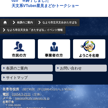
020 ※終了しました
天文系VTuber星見まどかトークショー
各課のご案内
なよろ市立天文台きたすばる
なよろ市立天文台「きたすばる」イベント情報
市民の方へ
事業者の方へ
ようこそ名寄市へ
各課のご案内
お問い合わせ
サイトマップ
名寄市役所
（開庁時間：[平日]8時45分から17時30分）
電話
：
01654-3-2111
（交換）
メール
：
nayoro@city.nayoro.lg.jp
名寄庁舎
〒096-8686