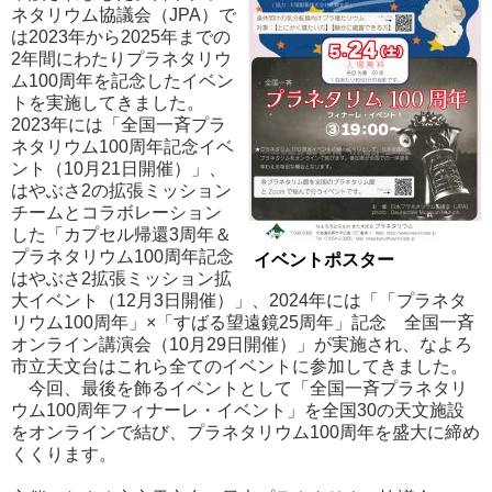
ネタリウム協議会（JPA）で
は2023年から2025年までの
2年間にわたりプラネタリウ
ム100周年を記念したイベン
トを実施してきました。
2023年には「全国一斉プラ
ネタリウム100周年記念イベ
ント（10月21日開催）」、
はやぶさ2の拡張ミッション
チームとコラボレーション
した「カプセル帰還3周年＆
プラネタリウム100周年記念
イベントポスター
はやぶさ2拡張ミッション拡
大イベント（12月3日開催）」、2024年には「「プラネタ
リウム100周年」×「すばる望遠鏡25周年」記念 全国一斉
オンライン講演会（10月29日開催）」が実施され、なよろ
市立天文台はこれら全てのイベントに参加してきました。
今回、最後を飾るイベントとして「全国一斉プラネタリ
ウム100周年フィナーレ・イベント」を全国30の天文施設
をオンラインで結び、プラネタリウム100周年を盛大に締め
くくります。