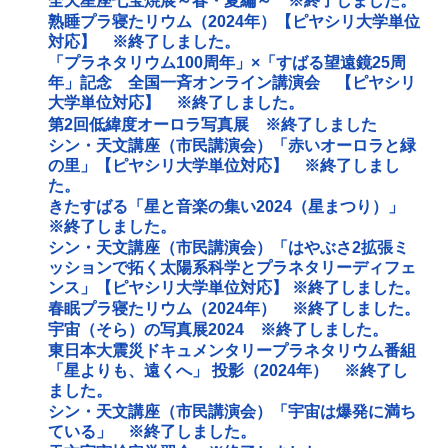
全天星座七宝焼展～春・夏編～ ※終了しました。
熟睡プラ寝たリウム（2024年）【ピヤシリ大学単位
対応】 ※終了しました。
「プラネタリウム100周年」×「すばる望遠鏡25周
年」記念 全国一斉オンライン講演会 【ピヤシリ
大学単位対応】 ※終了しました。
第2回低緯度オーロラ写真展 ※終了しました
シン・天文講座（市民講演会）「赤いオーロラと緑
の里」【ピヤシリ大学単位対応】 ※終了しまし
た。
きたすばる「星と音楽の集い2024（星まつり）」
※終了しました。
シン・天文講座（市民講演会）「はやぶさ2拡張ミ
ッションで拓く太陽系科学とプラネタリーディフェ
ンス」【ピヤシリ大学単位対応】 ※終了しました。
春眠プラ寝たリウム（2024年） ※終了しました。
宇宙（そら）の写真展2024 ※終了しました。
東日本大震災ドキュメンタリープラネタリウム番組
「星よりも、遠くへ」 投影（2024年） ※終了し
ました。
シン・天文講座（市民講演会）「宇宙は爆発に満ち
ている」 ※終了しました。