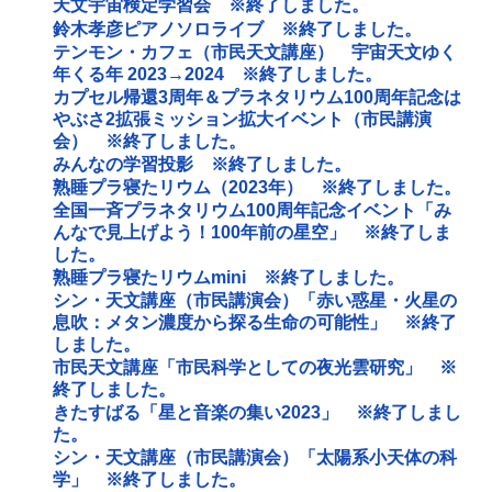
天文宇宙検定学習会 ※終了しました。
鈴木孝彦ピアノソロライブ ※終了しました。
テンモン・カフェ（市民天文講座） 宇宙天文ゆく
年くる年 2023→2024 ※終了しました。
カプセル帰還3周年＆プラネタリウム100周年記念は
やぶさ2拡張ミッション拡大イベント（市民講演
会） ※終了しました。
みんなの学習投影 ※終了しました。
熟睡プラ寝たリウム（2023年） ※終了しました。
全国一斉プラネタリウム100周年記念イベント「み
んなで見上げよう！100年前の星空」 ※終了しま
した。
熟睡プラ寝たリウムmini ※終了しました。
シン・天文講座（市民講演会）「赤い惑星・火星の
息吹：メタン濃度から探る生命の可能性」 ※終了
しました。
市民天文講座「市民科学としての夜光雲研究」 ※
終了しました。
きたすばる「星と音楽の集い2023」 ※終了しまし
た。
シン・天文講座（市民講演会）「太陽系小天体の科
学」 ※終了しました。