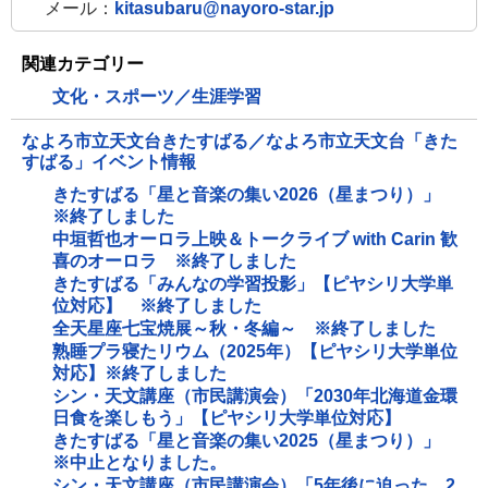
メール：
kitasubaru@nayoro-star.jp
関連カテゴリー
文化・スポーツ／生涯学習
なよろ市立天文台きたすばる／なよろ市立天文台「きた
すばる」イベント情報
きたすばる「星と音楽の集い2026（星まつり）」
※終了しました
中垣哲也オーロラ上映＆トークライブ with Carin 歓
喜のオーロラ ※終了しました
きたすばる「みんなの学習投影」【ピヤシリ大学単
位対応】 ※終了しました
全天星座七宝焼展～秋・冬編～ ※終了しました
熟睡プラ寝たリウム（2025年）【ピヤシリ大学単位
対応】※終了しました
シン・天文講座（市民講演会）「2030年北海道金環
日食を楽しもう」【ピヤシリ大学単位対応】
きたすばる「星と音楽の集い2025（星まつり）」
※中止となりました。
シン・天文講座（市民講演会）「5年後に迫った、2