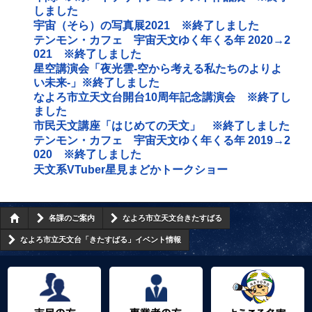
しました
宇宙（そら）の写真展2021 ※終了しました
テンモン・カフェ 宇宙天文ゆく年くる年 2020→2
021 ※終了しました
星空講演会「夜光雲‐空から考える私たちのよりよ
い未来‐」※終了しました
なよろ市立天文台開台10周年記念講演会 ※終了し
ました
市民天文講座「はじめての天文」 ※終了しました
テンモン・カフェ 宇宙天文ゆく年くる年 2019→2
020 ※終了しました
天文系VTuber星見まどかトークショー
各課のご案内
なよろ市立天文台きたすばる
なよろ市立天文台「きたすばる」イベント情報