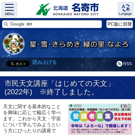
Menu
Language
PC版に切替
読み上げる
RSS
市民天文講座「はじめての天文」
(2022年) ※終了しました。
天文に関する基本的なこと
を興味に応じて幅広く学べ
ます。これから天文・宇宙
について学んでみようとい
う方にぴったりの講座で