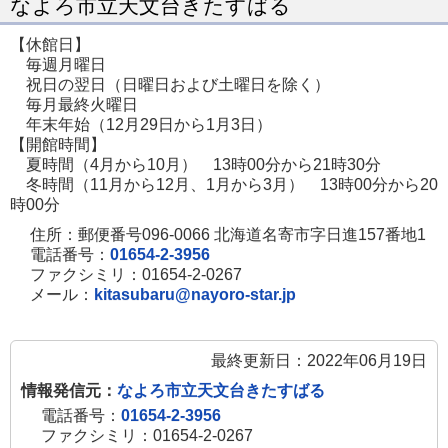
なよろ市立天文台きたすばる
ジ
【休館日】
で
毎週月曜日
開
祝日の翌日（日曜日および土曜日を除く）
毎月最終火曜日
き
年末年始（12月29日から1月3日）
ま
【開館時間】
す
夏時間（4月から10月） 13時00分から21時30分
冬時間（11月から12月、1月から3月） 13時00分から20
時00分
住所：郵便番号096-0066 北海道名寄市字日進157番地1
電話番号：
01654-2-3956
ファクシミリ：01654-2-0267
メール：
kitasubaru@nayoro-star.jp
最終更新日：2022年06月19日
情報発信元：
なよろ市立天文台きたすばる
電話番号：
01654-2-3956
ファクシミリ：01654-2-0267