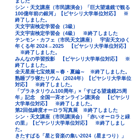
ました
シン・天文講座（市民講演会）「巨大望遠鏡で観る
100億年前の銀河」【ピヤシリ大学単位対応】 ※
終了しました。
天文宇宙検定学習会（3級）
天文宇宙検定学習会（4級） ※終了しました
テンモン・カフェ（市民天文講座） 宇宙天文ゆく
年くる年 2024→2025 【ピヤシリ大学単位対応】
※終了しました。
みんなの学習投影 【ピヤシリ大学単位対応】 ※
終了しました。
全天星座七宝焼展～春・夏編～ ※終了しました。
熟睡プラ寝たリウム（2024年）【ピヤシリ大学単位
対応】 ※終了しました。
「プラネタリウム100周年」×「すばる望遠鏡25周
年」記念 全国一斉オンライン講演会 【ピヤシリ
大学単位対応】 ※終了しました。
第2回低緯度オーロラ写真展 ※終了しました
シン・天文講座（市民講演会）「赤いオーロラと緑
の里」【ピヤシリ大学単位対応】 ※終了しまし
た。
きたすばる「星と音楽の集い2024（星まつり）」