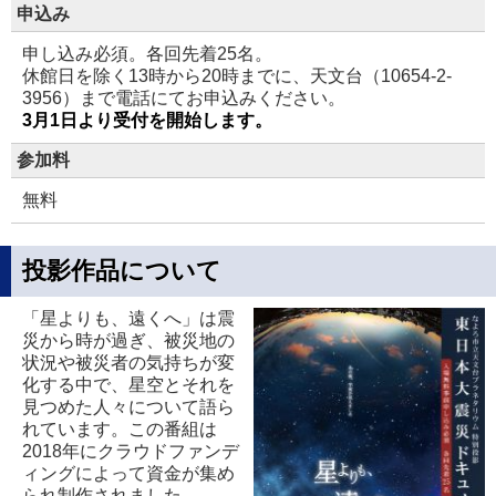
申込み
申し込み必須。各回先着25名。
休館日を除く13時から20時までに、天文台（10654-2-
3956）まで電話にてお申込みください。
3月1日より受付を開始します。
参加料
無料
投影作品について
「星よりも、遠くへ」は震
災から時が過ぎ、被災地の
状況や被災者の気持ちが変
化する中で、星空とそれを
見つめた人々について語ら
れています。この番組は
2018年にクラウドファンデ
ィングによって資金が集め
られ制作されました。