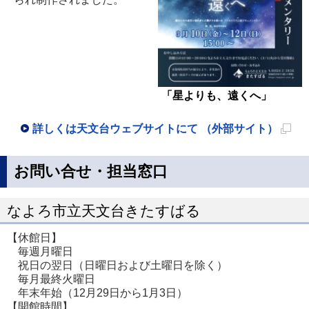
「星よりも、遠くへ」
詳しくは天文台ウェブサイトにて （外部サイト）
新
規
お問い合せ・担当窓口
ペ
ー
なよろ市立天文台きたすばる
ジ
【休館日】
で
毎週月曜日
開
祝日の翌日（日曜日および土曜日を除く）
毎月最終火曜日
き
年末年始（12月29日から1月3日）
ま
【開館時間】