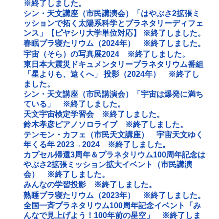
※終了しました。
シン・天文講座（市民講演会）「はやぶさ2拡張ミ
ッションで拓く太陽系科学とプラネタリーディフェ
ンス」【ピヤシリ大学単位対応】 ※終了しました。
春眠プラ寝たリウム（2024年） ※終了しました。
宇宙（そら）の写真展2024 ※終了しました。
東日本大震災ドキュメンタリープラネタリウム番組
「星よりも、遠くへ」 投影（2024年） ※終了し
ました。
シン・天文講座（市民講演会）「宇宙は爆発に満ち
ている」 ※終了しました。
天文宇宙検定学習会 ※終了しました。
鈴木孝彦ピアノソロライブ ※終了しました。
テンモン・カフェ（市民天文講座） 宇宙天文ゆく
年くる年 2023→2024 ※終了しました。
カプセル帰還3周年＆プラネタリウム100周年記念は
やぶさ2拡張ミッション拡大イベント（市民講演
会） ※終了しました。
みんなの学習投影 ※終了しました。
熟睡プラ寝たリウム（2023年） ※終了しました。
全国一斉プラネタリウム100周年記念イベント「み
んなで見上げよう！100年前の星空」 ※終了しま