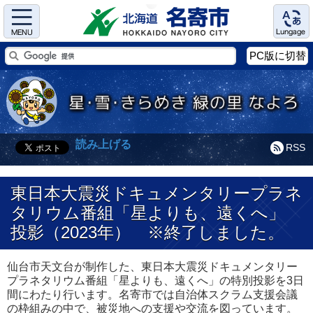
Menu
Language
PC版に切替
読み上げる
RSS
東日本大震災ドキュメンタリープラネ
タリウム番組「星よりも、遠くへ」
投影（2023年） ※終了しました。
仙台市天文台が制作した、東日本大震災ドキュメンタリー
プラネタリウム番組「星よりも、遠くへ」の特別投影を3日
間にわたり行います。名寄市では自治体スクラム支援会議
の枠組みの中で、被災地への支援や交流を図っています。