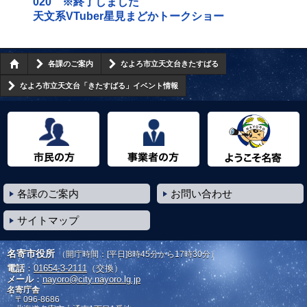
020 ※終了しました
天文系VTuber星見まどかトークショー
各課のご案内
なよろ市立天文台きたすばる
なよろ市立天文台「きたすばる」イベント情報
市民の方へ
事業者の方へ
ようこそ名寄市へ
各課のご案内
お問い合わせ
サイトマップ
名寄市役所
（開庁時間：[平日]8時45分から17時30分）
電話
：
01654-3-2111
（交換）
メール
：
nayoro@city.nayoro.lg.jp
名寄庁舎
〒096-8686