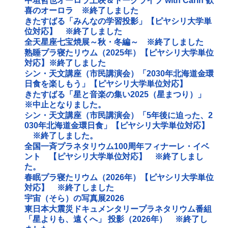
中垣哲也オーロラ上映＆トークライブ with Carin 歓
喜のオーロラ ※終了しました
きたすばる「みんなの学習投影」【ピヤシリ大学単
位対応】 ※終了しました
全天星座七宝焼展～秋・冬編～ ※終了しました
熟睡プラ寝たリウム（2025年）【ピヤシリ大学単位
対応】※終了しました
シン・天文講座（市民講演会）「2030年北海道金環
日食を楽しもう」【ピヤシリ大学単位対応】
きたすばる「星と音楽の集い2025（星まつり）」
※中止となりました。
シン・天文講座（市民講演会）「5年後に迫った、2
030年北海道金環日食」【ピヤシリ大学単位対応】
※終了しました。
全国一斉プラネタリウム100周年フィナーレ・イベ
ント 【ピヤシリ大学単位対応】 ※終了しまし
た。
春眠プラ寝たリウム（2026年）【ピヤシリ大学単位
対応】 ※終了しました
宇宙（そら）の写真展2026
東日本大震災ドキュメンタリープラネタリウム番組
「星よりも、遠くへ」 投影（2026年） ※終了し