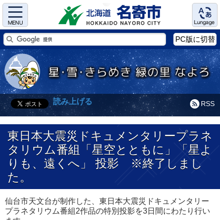
Menu
Language
PC版に切替
読み上げる
RSS
東日本大震災ドキュメンタリープラネ
タリウム番組「星空とともに」「星よ
りも、遠くへ」 投影 ※終了しまし
た。
仙台市天文台が制作した、東日本大震災ドキュメンタリー
プラネタリウム番組2作品の特別投影を3日間にわたり行い