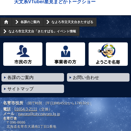
天文系VTuber星見まどかトークショー
各課のご案内
なよろ市立天文台きたすばる
なよろ市立天文台「きたすばる」イベント情報
市民の方へ
事業者の方へ
ようこそ名寄市へ
各課のご案内
お問い合わせ
サイトマップ
名寄市役所
（開庁時間：[平日]8時45分から17時30分）
電話
：
01654-3-2111
（交換）
メール
：
nayoro@city.nayoro.lg.jp
名寄庁舎
〒096-8686
北海道名寄市大通南1丁目1番地