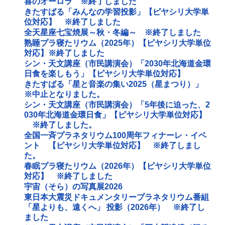
喜のオーロラ ※終了しました
きたすばる「みんなの学習投影」【ピヤシリ大学単
位対応】 ※終了しました
全天星座七宝焼展～秋・冬編～ ※終了しました
熟睡プラ寝たリウム（2025年）【ピヤシリ大学単位
対応】※終了しました
シン・天文講座（市民講演会）「2030年北海道金環
日食を楽しもう」【ピヤシリ大学単位対応】
きたすばる「星と音楽の集い2025（星まつり）」
※中止となりました。
シン・天文講座（市民講演会）「5年後に迫った、2
030年北海道金環日食」【ピヤシリ大学単位対応】
※終了しました。
全国一斉プラネタリウム100周年フィナーレ・イベ
ント 【ピヤシリ大学単位対応】 ※終了しまし
た。
春眠プラ寝たリウム（2026年）【ピヤシリ大学単位
対応】 ※終了しました
宇宙（そら）の写真展2026
東日本大震災ドキュメンタリープラネタリウム番組
「星よりも、遠くへ」 投影（2026年） ※終了し
ました