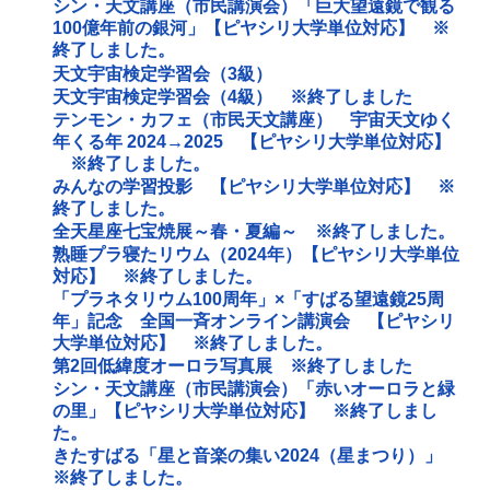
シン・天文講座（市民講演会）「巨大望遠鏡で観る
100億年前の銀河」【ピヤシリ大学単位対応】 ※
終了しました。
天文宇宙検定学習会（3級）
天文宇宙検定学習会（4級） ※終了しました
テンモン・カフェ（市民天文講座） 宇宙天文ゆく
年くる年 2024→2025 【ピヤシリ大学単位対応】
※終了しました。
みんなの学習投影 【ピヤシリ大学単位対応】 ※
終了しました。
全天星座七宝焼展～春・夏編～ ※終了しました。
熟睡プラ寝たリウム（2024年）【ピヤシリ大学単位
対応】 ※終了しました。
「プラネタリウム100周年」×「すばる望遠鏡25周
年」記念 全国一斉オンライン講演会 【ピヤシリ
大学単位対応】 ※終了しました。
第2回低緯度オーロラ写真展 ※終了しました
シン・天文講座（市民講演会）「赤いオーロラと緑
の里」【ピヤシリ大学単位対応】 ※終了しまし
た。
きたすばる「星と音楽の集い2024（星まつり）」
※終了しました。