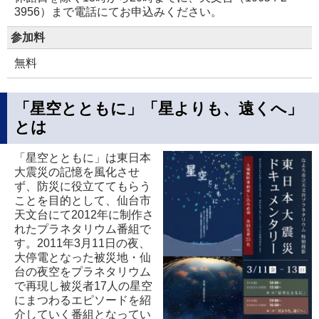
3956）まで電話にてお申込みください。
参加料
無料
「星空とともに」「星よりも、遠くへ」
とは
「星空とともに」は東日本
大震災の記憶を風化させ
ず、防災に役立ててもらう
ことを目的として、仙台市
天文台にて2012年に制作さ
れたプラネタリウム番組で
す。2011年3月11日の夜、
大停電となった被災地・仙
台の夜空をプラネタリウム
で再現し被災者17人の星空
にまつわるエピソードを紹
介していく番組となってい