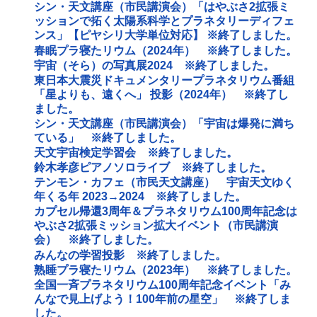
シン・天文講座（市民講演会）「はやぶさ2拡張ミ
ッションで拓く太陽系科学とプラネタリーディフェ
ンス」【ピヤシリ大学単位対応】 ※終了しました。
春眠プラ寝たリウム（2024年） ※終了しました。
宇宙（そら）の写真展2024 ※終了しました。
東日本大震災ドキュメンタリープラネタリウム番組
「星よりも、遠くへ」 投影（2024年） ※終了し
ました。
シン・天文講座（市民講演会）「宇宙は爆発に満ち
ている」 ※終了しました。
天文宇宙検定学習会 ※終了しました。
鈴木孝彦ピアノソロライブ ※終了しました。
テンモン・カフェ（市民天文講座） 宇宙天文ゆく
年くる年 2023→2024 ※終了しました。
カプセル帰還3周年＆プラネタリウム100周年記念は
やぶさ2拡張ミッション拡大イベント（市民講演
会） ※終了しました。
みんなの学習投影 ※終了しました。
熟睡プラ寝たリウム（2023年） ※終了しました。
全国一斉プラネタリウム100周年記念イベント「み
んなで見上げよう！100年前の星空」 ※終了しま
した。