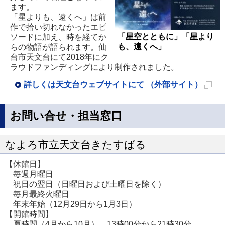
ます。
「星よりも、遠くへ」は前
作で拾い切れなかったエピ
「星空とともに」「星より
ソードに加え、時を経てか
も、遠くへ」
らの物語が語られます。仙
台市天文台にて2018年にク
ラウドファンディングにより制作されました。
詳しくは天文台ウェブサイトにて （外部サイト）
新
規
お問い合せ・担当窓口
ペ
ー
なよろ市立天文台きたすばる
ジ
【休館日】
で
毎週月曜日
開
祝日の翌日（日曜日および土曜日を除く）
毎月最終火曜日
き
年末年始（12月29日から1月3日）
ま
【開館時間】
す
夏時間（4月から10月） 13時00分から21時30分