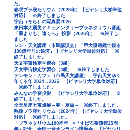
た。
春眠プラ寝たリウム（2026年）【ピヤシリ大学単位
対応】 ※終了しました
宇宙（そら）の写真展2026
東日本大震災ドキュメンタリープラネタリウム番組
「星よりも、遠くへ」 投影（2026年） ※終了し
ました
シン・天文講座（市民講演会）「巨大望遠鏡で観る
100億年前の銀河」【ピヤシリ大学単位対応】 ※
終了しました。
天文宇宙検定学習会（3級）
天文宇宙検定学習会（4級） ※終了しました
テンモン・カフェ（市民天文講座） 宇宙天文ゆく
年くる年 2024→2025 【ピヤシリ大学単位対応】
※終了しました。
みんなの学習投影 【ピヤシリ大学単位対応】 ※
終了しました。
全天星座七宝焼展～春・夏編～ ※終了しました。
熟睡プラ寝たリウム（2024年）【ピヤシリ大学単位
対応】 ※終了しました。
「プラネタリウム100周年」×「すばる望遠鏡25周
年」記念 全国一斉オンライン講演会 【ピヤシリ