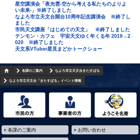
星空講演会「夜光雲‐空から考える私たちのよりよ
い未来‐」※終了しました
なよろ市立天文台開台10周年記念講演会 ※終了し
ました
市民天文講座「はじめての天文」 ※終了しました
テンモン・カフェ 宇宙天文ゆく年くる年 2019→2
020 ※終了しました
天文系VTuber星見まどかトークショー
各課のご案内
なよろ市立天文台きたすばる
なよろ市立天文台「きたすばる」イベント情報
市民の方へ
事業者の方へ
ようこそ名寄市へ
各課のご案内
お問い合わせ