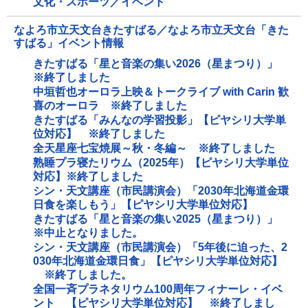
文化・スポーツ／イベント
なよろ市立天文台きたすばる／なよろ市立天文台「きた
すばる」イベント情報
きたすばる「星と音楽の集い2026（星まつり）」
※終了しました
中垣哲也オーロラ上映＆トークライブ with Carin 歓
喜のオーロラ ※終了しました
きたすばる「みんなの学習投影」【ピヤシリ大学単
位対応】 ※終了しました
全天星座七宝焼展～秋・冬編～ ※終了しました
熟睡プラ寝たリウム（2025年）【ピヤシリ大学単位
対応】※終了しました
シン・天文講座（市民講演会）「2030年北海道金環
日食を楽しもう」【ピヤシリ大学単位対応】
きたすばる「星と音楽の集い2025（星まつり）」
※中止となりました。
シン・天文講座（市民講演会）「5年後に迫った、2
030年北海道金環日食」【ピヤシリ大学単位対応】
※終了しました。
全国一斉プラネタリウム100周年フィナーレ・イベ
ント 【ピヤシリ大学単位対応】 ※終了しまし