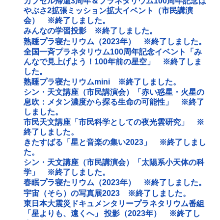
カプセル帰還3周年＆プラネタリウム100周年記念は
やぶさ2拡張ミッション拡大イベント（市民講演
会） ※終了しました。
みんなの学習投影 ※終了しました。
熟睡プラ寝たリウム（2023年） ※終了しました。
全国一斉プラネタリウム100周年記念イベント「み
んなで見上げよう！100年前の星空」 ※終了しま
した。
熟睡プラ寝たリウムmini ※終了しました。
シン・天文講座（市民講演会）「赤い惑星・火星の
息吹：メタン濃度から探る生命の可能性」 ※終了
しました。
市民天文講座「市民科学としての夜光雲研究」 ※
終了しました。
きたすばる「星と音楽の集い2023」 ※終了しまし
た。
シン・天文講座（市民講演会）「太陽系小天体の科
学」 ※終了しました。
春眠プラ寝たリウム（2023年） ※終了しました。
宇宙（そら）の写真展2023 ※終了しました。
東日本大震災ドキュメンタリープラネタリウム番組
「星よりも、遠くへ」 投影（2023年） ※終了し