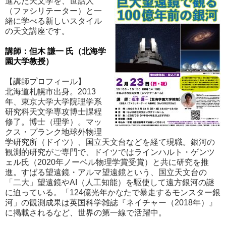
進んだ天文学を、世話人
（ファシリテーター）と一
緒に学べる新しいスタイル
の天文講座です。
講師：但木 謙一 氏（北海学
園大学教授）
【講師プロフィール】
北海道札幌市出身。2013
年、東京大学大学院理学系
研究科天文学専攻博士課程
修了。博士（理学）。マッ
クス・プランク地球外物理
学研究所（ドイツ）、国立天文台などを経て現職。銀河の
観測的研究がご専門で、ドイツではラインハルト・ゲンツ
ェル氏（2020年ノーベル物理学賞受賞）と共に研究を推
進。すばる望遠鏡・アルマ望遠鏡という、国立天文台の
「二大」望遠鏡やAI（人工知能）を駆使して遠方銀河の謎
に迫っている。「124億光年かなたで暴走するモンスター銀
河」の観測成果は英国科学雑誌『ネイチャー（2018年）』
に掲載されるなど、世界の第一線で活躍中。