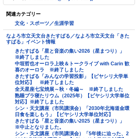
関連カテゴリー
文化・スポーツ／生涯学習
なよろ市立天文台きたすばる／なよろ市立天文台「きた
すばる」イベント情報
きたすばる「星と音楽の集い2026（星まつり）」
※終了しました
中垣哲也オーロラ上映＆トークライブ with Carin 歓
喜のオーロラ ※終了しました
きたすばる「みんなの学習投影」【ピヤシリ大学単
位対応】 ※終了しました
全天星座七宝焼展～秋・冬編～ ※終了しました
熟睡プラ寝たリウム（2025年）【ピヤシリ大学単位
対応】※終了しました
シン・天文講座（市民講演会）「2030年北海道金環
日食を楽しもう」【ピヤシリ大学単位対応】
きたすばる「星と音楽の集い2025（星まつり）」
※中止となりました。
シン・天文講座（市民講演会）「5年後に迫った、2