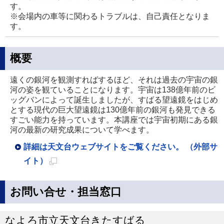
す。
※会場内の車等に関わるトラブルは、自己責任となりま
す。
概要
遠くの銀河を観測すればするほど、それは過去の宇宙の銀
河の姿を観ていることになります。宇宙は138億年前のビ
ッグバンによって誕生しましたが、すばる望遠鏡をはじめ
とする現代の巨大望遠鏡は130億年前の銀河も発見できる
すごい能力を持っています。本講座では宇宙初期にある銀
河の最新の研究成果について学べます。
詳細は天文台ウェブサイトをご覧ください。 （外部サ
イト）
新
規
お問い合せ・担当窓口
ペ
ー
なよろ市立天文台きたすばる