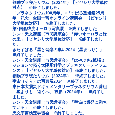
熟睡プラ寝たリウム（2024年）【ピヤシリ大学単位
対応】 ※終了しました。
「プラネタリウム100周年」×「すばる望遠鏡25周
年」記念 全国一斉オンライン講演会 【ピヤシリ
大学単位対応】 ※終了しました。
第2回低緯度オーロラ写真展 ※終了しました
シン・天文講座（市民講演会）「赤いオーロラと緑
の里」【ピヤシリ大学単位対応】 ※終了しまし
た。
きたすばる「星と音楽の集い2024（星まつり）」
※終了しました。
シン・天文講座（市民講演会）「はやぶさ2拡張ミ
ッションで拓く太陽系科学とプラネタリーディフェ
ンス」【ピヤシリ大学単位対応】 ※終了しました。
春眠プラ寝たリウム（2024年） ※終了しました。
宇宙（そら）の写真展2024 ※終了しました。
東日本大震災ドキュメンタリープラネタリウム番組
「星よりも、遠くへ」 投影（2024年） ※終了し
ました。
シン・天文講座（市民講演会）「宇宙は爆発に満ち
ている」 ※終了しました。
天文宇宙検定学習会 ※終了しました。