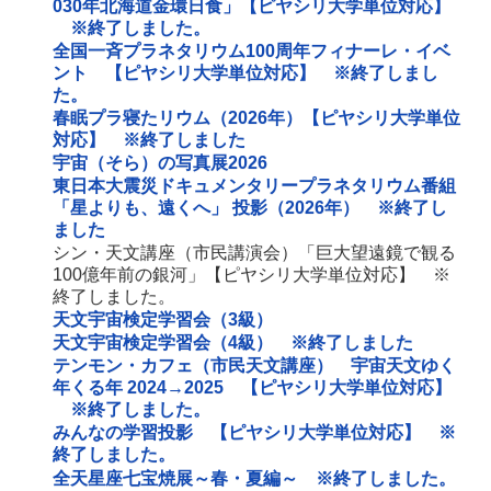
030年北海道金環日食」【ピヤシリ大学単位対応】
※終了しました。
全国一斉プラネタリウム100周年フィナーレ・イベ
ント 【ピヤシリ大学単位対応】 ※終了しまし
た。
春眠プラ寝たリウム（2026年）【ピヤシリ大学単位
対応】 ※終了しました
宇宙（そら）の写真展2026
東日本大震災ドキュメンタリープラネタリウム番組
「星よりも、遠くへ」 投影（2026年） ※終了し
ました
シン・天文講座（市民講演会）「巨大望遠鏡で観る
100億年前の銀河」【ピヤシリ大学単位対応】 ※
終了しました。
天文宇宙検定学習会（3級）
天文宇宙検定学習会（4級） ※終了しました
テンモン・カフェ（市民天文講座） 宇宙天文ゆく
年くる年 2024→2025 【ピヤシリ大学単位対応】
※終了しました。
みんなの学習投影 【ピヤシリ大学単位対応】 ※
終了しました。
全天星座七宝焼展～春・夏編～ ※終了しました。