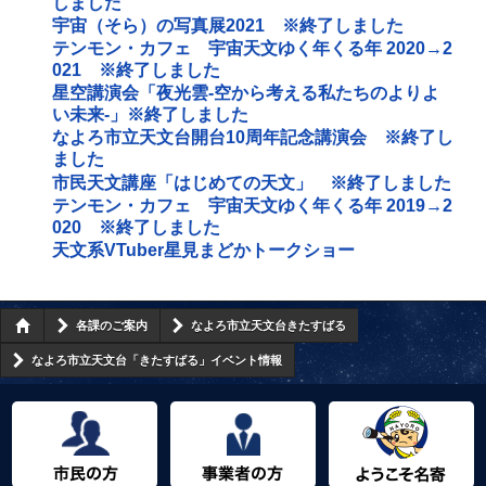
しました
宇宙（そら）の写真展2021 ※終了しました
テンモン・カフェ 宇宙天文ゆく年くる年 2020→2
021 ※終了しました
星空講演会「夜光雲‐空から考える私たちのよりよ
い未来‐」※終了しました
なよろ市立天文台開台10周年記念講演会 ※終了し
ました
市民天文講座「はじめての天文」 ※終了しました
テンモン・カフェ 宇宙天文ゆく年くる年 2019→2
020 ※終了しました
天文系VTuber星見まどかトークショー
各課のご案内
なよろ市立天文台きたすばる
なよろ市立天文台「きたすばる」イベント情報