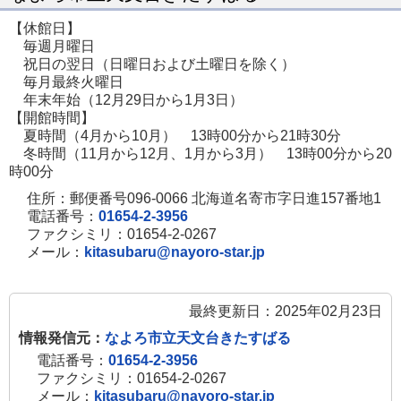
ジ
【休館日】
で
毎週月曜日
開
祝日の翌日（日曜日および土曜日を除く）
毎月最終火曜日
き
年末年始（12月29日から1月3日）
ま
【開館時間】
す
夏時間（4月から10月） 13時00分から21時30分
冬時間（11月から12月、1月から3月） 13時00分から20
時00分
住所：郵便番号096-0066 北海道名寄市字日進157番地1
電話番号：
01654-2-3956
ファクシミリ：01654-2-0267
メール：
kitasubaru@nayoro-star.jp
最終更新日：2025年02月23日
情報発信元：
なよろ市立天文台きたすばる
電話番号：
01654-2-3956
ファクシミリ：01654-2-0267
メール：
kitasubaru@nayoro-star.jp