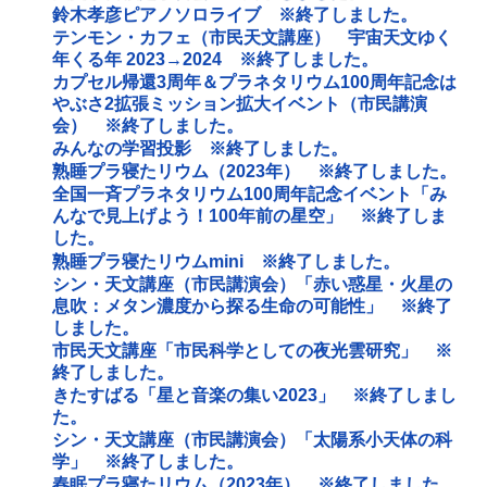
鈴木孝彦ピアノソロライブ ※終了しました。
テンモン・カフェ（市民天文講座） 宇宙天文ゆく
年くる年 2023→2024 ※終了しました。
カプセル帰還3周年＆プラネタリウム100周年記念は
やぶさ2拡張ミッション拡大イベント（市民講演
会） ※終了しました。
みんなの学習投影 ※終了しました。
熟睡プラ寝たリウム（2023年） ※終了しました。
全国一斉プラネタリウム100周年記念イベント「み
んなで見上げよう！100年前の星空」 ※終了しま
した。
熟睡プラ寝たリウムmini ※終了しました。
シン・天文講座（市民講演会）「赤い惑星・火星の
息吹：メタン濃度から探る生命の可能性」 ※終了
しました。
市民天文講座「市民科学としての夜光雲研究」 ※
終了しました。
きたすばる「星と音楽の集い2023」 ※終了しまし
た。
シン・天文講座（市民講演会）「太陽系小天体の科
学」 ※終了しました。
春眠プラ寝たリウム（2023年） ※終了しました。