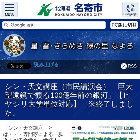
Menu
Language
PC版に切替
読み上げる
RSS
シン・天文講座（市民講演会）「巨大
望遠鏡で観る100億年前の銀河」【ピ
ヤシリ大学単位対応】 ※終了しまし
た。
「シン・天文講座」と
は・・・専門家による一歩