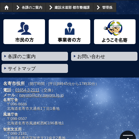
各課のご案内
建設水道部 都市整備課
管理係
市民の方へ
事業者の方へ
ようこそ名寄市へ
各課のご案内
お問い合わせ
サイトマップ
名寄市役所
（開庁時間：[平日]8時45分から17時30分）
電話
：
01654-3-2111
（交換）
メール
：
nayoro@city.nayoro.lg.jp
名寄庁舎
〒096-8686
北海道名寄市大通南1丁目1番地
風連庁舎
〒098-0507
北海道名寄市風連町西町196番地1
智恵文支所
〒098-2181
北海道名寄市字智恵文11線北2番地