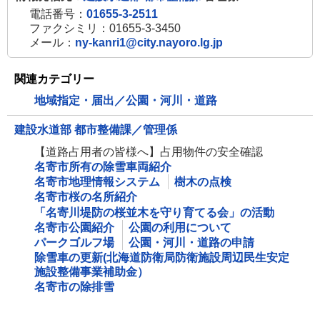
電話番号：
01655-3-2511
ファクシミリ：01655-3-3450
メール：
ny-kanri1@city.nayoro.lg.jp
関連カテゴリー
地域指定・届出／公園・河川・道路
建設水道部 都市整備課／管理係
【道路占用者の皆様へ】占用物件の安全確認
名寄市所有の除雪車両紹介
名寄市地理情報システム
樹木の点検
名寄市桜の名所紹介
「名寄川堤防の桜並木を守り育てる会」の活動
名寄市公園紹介
公園の利用について
パークゴルフ場
公園・河川・道路の申請
除雪車の更新(北海道防衛局防衛施設周辺民生安定
施設整備事業補助金）
名寄市の除排雪