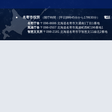
名寄市役所
電話
（開庁時間：[平日]8時45分から17時30分）
名寄庁舎
〒096-8686 北海道名寄市大通南1丁目1番地
風連庁舎
〒098-0507 北海道名寄市風連町西町196番地1
智恵文支所
〒098-2181 北海道名寄市字智恵文11線北2番地