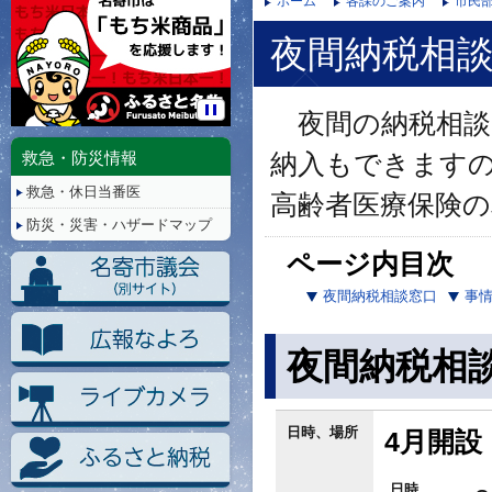
ホーム
各課のご案内
市民部
夜間納税相
夜間の納税相談
停
止/
救急・防災情報
納入もできます
再
救急・休日当番医
生
高齢者医療保険
防災・災害・ハザードマップ
ページ内目次
夜間納税相談窓口
事
夜間納税相
日時、場所
4月開設
日時