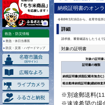
納税証明書のオン
令和8年3月16日から、名寄市役
停
詳細
止/
救急・防災情報
再
請求後、審査確認をしたうえで
救急・休日当番医
生
防災・災害・ハザードマップ
対象の証明書
対象の証明書
証明書の種類
納税証明書(税額記載有無含む)
軽自動車納税証明書(継続検査用
※別途郵送料(1
※速達希望の場