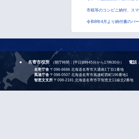
市税等のコンビニ納付、ス
令和8年4月より納付書のバ
名寄市役所
電話
（開庁時間：[平日]8時45分から17時30分）
名寄庁舎
〒096-8686 北海道名寄市大通南1丁目1番地
風連庁舎
〒098-0507 北海道名寄市風連町西町196番地1
智恵文支所
〒098-2181 北海道名寄市字智恵文11線北2番地