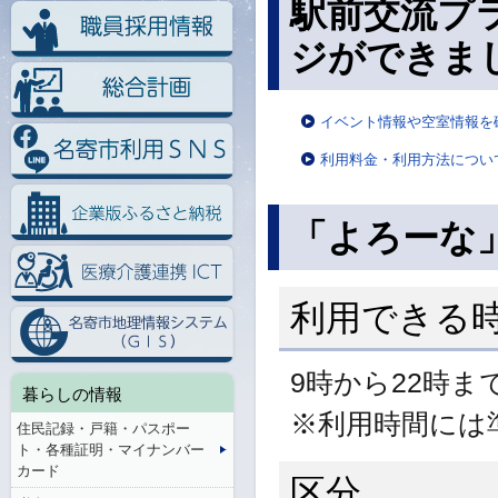
駅前交流プ
ジができま
イベント情報や空室情報を
利用料金・利用方法につい
「よろーな
利用できる
9時から22時ま
暮らしの情報
※利用時間には
住民記録・戸籍・パスポー
ト・各種証明・マイナンバー
カード
区分