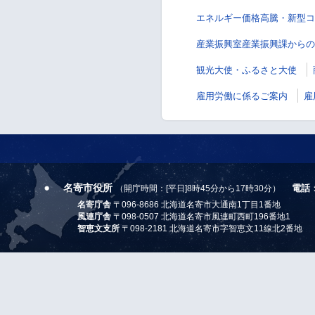
エネルギー価格高騰・新型コ
産業振興室産業振興課からの
観光大使・ふるさと大使
雇用労働に係るご案内
雇
名寄市役所
電話
（開庁時間：[平日]8時45分から17時30分）
名寄庁舎
〒096-8686 北海道名寄市大通南1丁目1番地
風連庁舎
〒098-0507 北海道名寄市風連町西町196番地1
智恵文支所
〒098-2181 北海道名寄市字智恵文11線北2番地