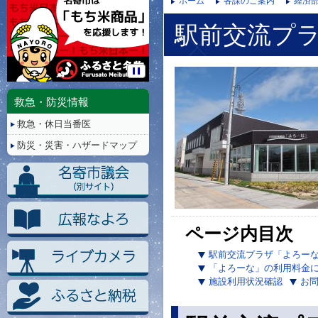
ホーム
各課のご案内
経済
駅前交流プ
停
止/
救急・防災情報
再
救急・休日当番医
生
防災・災害・ハザードマップ
ページ内目次
駅前交流プラザ「よろー
「よろーな」の利用料金
施設利用状況確認
お