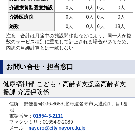
介護療養型医療施設
0人
0人
0人
0人
介護医療院
0人
0人
0人
0人
総数
0人
0人
0人
18人
注意：合計は月途中の施設間移動などにより、同一人が複
数のサービス種別に重複して計上される場合があるため、
内訳の単純計算とは一致しない。
お問い合せ・担当窓口
健康福祉部 こども・高齢者支援室高齢者支
援課 介護保険係
住所：郵便番号096-8686 北海道名寄市大通南1丁目1番
地
電話番号：
01654-3-2111
ファクシミリ：01654-9-2089
メール：
nayoro@city.nayoro.lg.jp