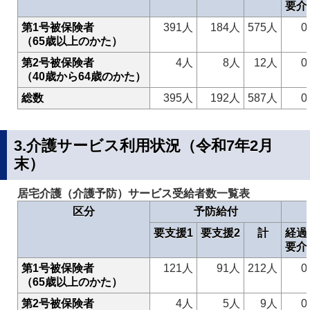
要介
第1号被保険者
391人
184人
575人
0
（65歳以上のかた）
第2号被保険者
4人
8人
12人
0
（40歳から64歳のかた）
総数
395人
192人
587人
0
3.介護サービス利用状況（令和7年2月
末）
居宅介護（介護予防）サービス受給者数一覧表
区分
予防給付
要支援1
要支援2
計
経過
要介
第1号被保険者
121人
91人
212人
0
（65歳以上のかた）
第2号被保険者
4人
5人
9人
0