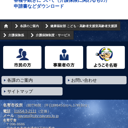
各種手続きについて（介護保険に関わるもの）
申請書などダウンロード
各課のご案内
健康福祉部 こども・高齢者支援室高齢者支援課
介護保険係
介護保険制度・サービス
市民の方へ
事業者の方へ
ようこそ名寄市へ
各課のご案内
お問い合わせ
サイトマップ
名寄市役所
（開庁時間：[平日]8時45分から17時30分）
電話
：
01654-3-2111
（交換）
メール
：
nayoro@city.nayoro.lg.jp
名寄庁舎
〒096-8686