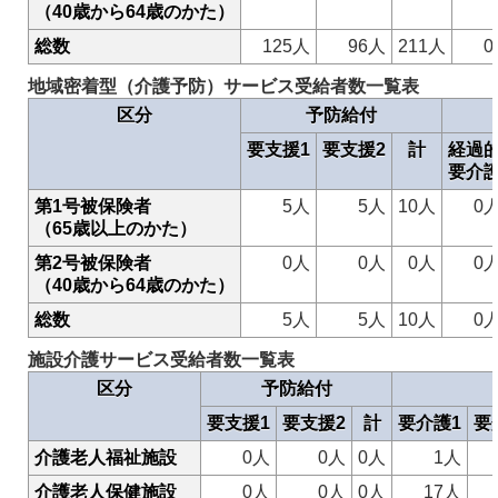
（40歳から64歳のかた）
総数
125人
96人
211人
0
地域密着型（介護予防）サービス受給者数一覧表
区分
予防給付
要支援1
要支援2
計
経過
要介
第1号被保険者
5人
5人
10人
0
（65歳以上のかた）
第2号被保険者
0人
0人
0人
0
（40歳から64歳のかた）
総数
5人
5人
10人
0
施設介護サービス受給者数一覧表
区分
予防給付
要支援1
要支援2
計
要介護1
要
介護老人福祉施設
0人
0人
0人
1人
介護老人保健施設
0人
0人
0人
17人