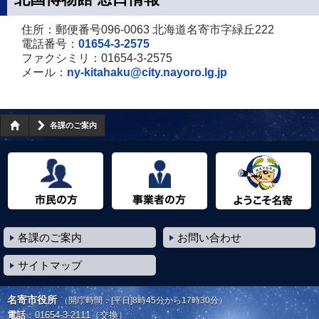
住所：郵便番号096-0063 北海道名寄市字緑丘222
電話番号：
01654-3-2575
ファクシミリ：01654-3-2575
メール：
ny-kitahaku@city.nayoro.lg.jp
各課のご案内
市民の方へ
事業者の方へ
ようこそ名寄市へ
各課のご案内
お問い合わせ
サイトマップ
名寄市役所
（開庁時間：[平日]8時45分から17時30分）
電話
：
01654-3-2111
（交換）