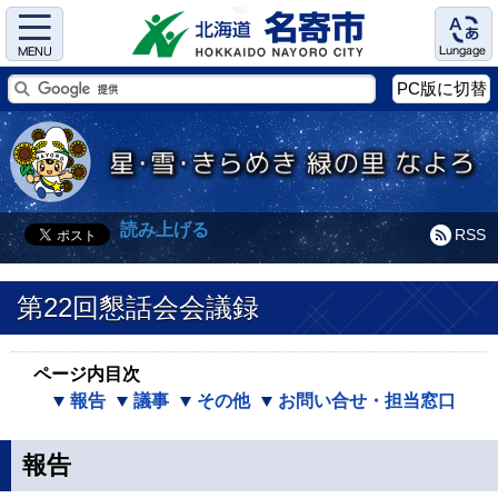
Menu
Language
PC版に切替
読み上げる
RSS
第22回懇話会会議録
ページ内目次
報告
議事
その他
お問い合せ・担当窓口
報告