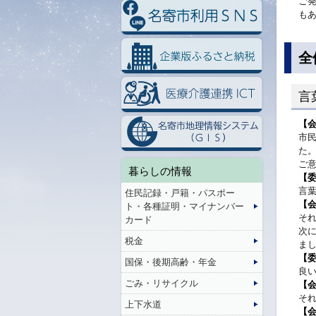
ご
も
全
言
【
市
た
ご
暮らしの情報
【
言
住民記録・戸籍・パスポー
【
ト・各種証明・マイナンバー
そ
カード
次
税金
ま
【
国保・後期高齢・年金
良
ごみ・リサイクル
【
そ
上下水道
【