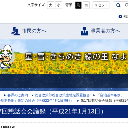
文字サイズ
背景
大
小
黒
白
リセット
各
市民の方へ
事業者の方へ
星・雪・きらめき 緑の里 なよろ
ム
各課のご案内
総合政策部総合政策室地域課題担当
「自治基本条例」
基本条例』策定の経過（平成22年4月1日施行）
第17回懇話会会議録（平成21
7回懇話会会議録（平成21年1月13日）
ージ内目次