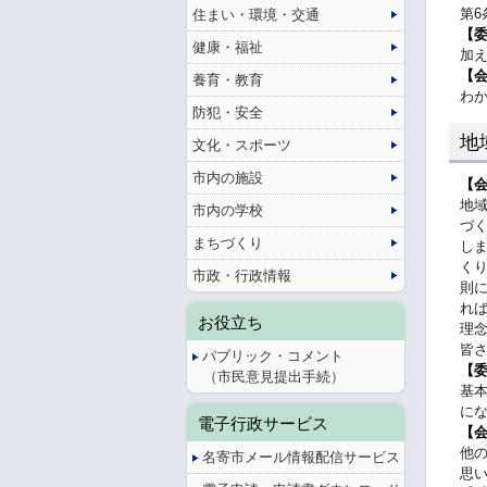
第
住まい・環境・交通
【
健康・福祉
加
【
養育・教育
わ
防犯・安全
地
文化・スポーツ
市内の施設
【
地
市内の学校
づ
まちづくり
し
く
市政・行政情報
則
れ
お役立ち
理
皆
パブリック・コメント
【
（市民意見提出手続）
基
に
電子行政サービス
【
他
名寄市メール情報配信サービス
思