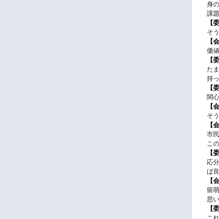
身
課
【
そ
【
価
【
た
持
【
関
【
そ
【
市
こ
【
応
ば
【
留
思
【
こ