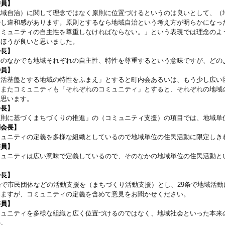
委員】
地域自治）に関して理念ではなく原則に位置づけるというのは良いとして、（
少し違和感があります。原則とするなら地域自治という考え方が明らかになっ
コミュニティの自主性を尊重しなければならない。」という表現では理念のよ
たほうが良いと思いました。
会長】
寄のなかでも地域それぞれの自主性、特性を尊重するという意味ですが、どの
委員】
生活基盤とする地域の特性をふまえ」とすると町内会あるいは、もう少し広い
。またコミュニティも「それぞれのコミュニティ」とすると、それぞれの地域
と思います。
会長】
原則に基づくまちづくりの推進」の（コミュニティ支援）の項目では、地域単
副会長】
ミュニティの定義を多様な組織としているので地域単位の住民活動に限定しき
委員】
ミュニティは広い意味で定義しているので、そのなかの地域単位の住民活動と
。
会長】
8条で市民団体などの活動支援を（まちづくり活動支援）とし、29条で地域活
いますが、コミュニティの定義を含めて意見をお聞かせください。
委員】
ミュニティを多様な組織と広く位置づけるのではなく、地域社会といった本来
か。