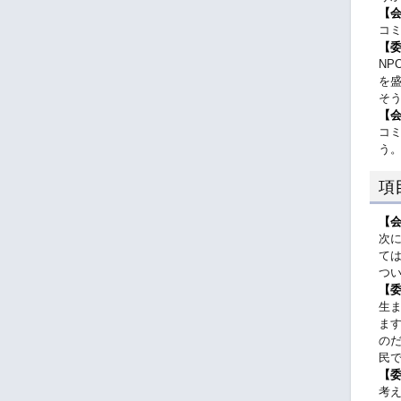
【
コ
【
N
を
そ
【
コ
う
項
【
次
て
つ
【
生
ま
の
民
【
考