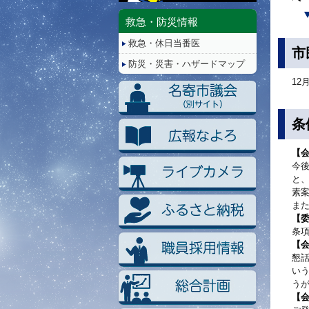
停
止/
救急・防災情報
再
救急・休日当番医
生
市
防災・災害・ハザードマップ
12
条
【
今
と
素
ま
【
条
【
懇
い
う
【