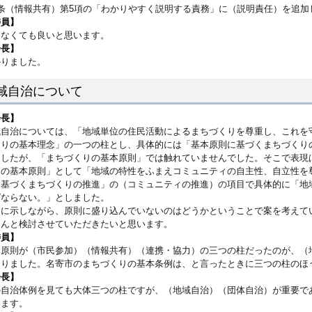
6条（情報共有）第5項の「わかりやすく説明する責務」に（説明責任）を追加
委員】
えなくても良いと思います。
会長】
かりました。
域自治について
会長】
域自治については、「地域単位の住民活動によるまちづくりを尊重し、これを
くりの基本理念」の一つの柱とし、具体的には「基本原則に基づくまちづくり
ましたが、「まちづくりの基本原則」では触れていませんでした。そこで表現
りの基本原則」として「地域の特性をふまえコミュニティの自主性、自立性を
に基づくまちづくりの推進」の（コミュニティの推進）の項目で具体的に「地
ばならない。」としました。
念に示しながら、原則に盛り込んでいないのはどうかということで案を考えて
さんと検討させていただきたいと思います。
委員】
本原則が（市民参加）（情報共有）（連携・協力）の三つの柱だったのが、（
なりました。名寄市のまちづくりの基本条例は、と言ったときに三つの柱のほ
会長】
の自治体例を見ても大体三つの柱ですが、（地域自治）（団体自治）が重要で
います。