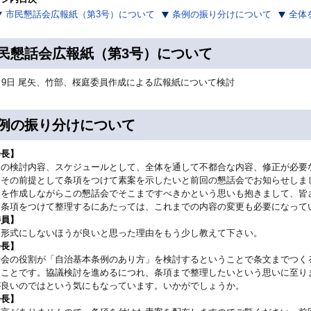
市民懇話会広報紙（第3号）について
条例の振り分けについて
全体
民懇話会広報紙（第3号）について
月9日 尾矢、竹部、桜庭委員作成による広報紙について検討
例の振り分けについて
会長】
後の検討内容、スケジュールとして、全体を通して不都合な内容、修正が必要
、その前提として条項をつけて素案を示したいと前回の懇話会でお知らせしま
案を作成しながらこの懇話会でそこまですべきかという思いも抱きまして、皆
た条項をつけて整理するにあたっては、これまでの内容の変更も必要になって
委員】
項形式にしないほうが良いと思った理由をもう少し教えて下さい。
会長】
話会の役割が「自治基本条例のあり方」を検討するということで条文までつく
うことです。協議検討を進めるにつれ、条項まで整理したいという思いに至り
が良いのではという気にもなっています。いかがでしょうか。
会長】