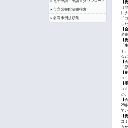
電子申請・申請書ダウンロード
【
（
市立図書館蔵書検索
に
名寄市例規類集
「
し
【
名
【
「
す
る
【
「
【
コ
【
コ
か
【
2
て
【
コ
う