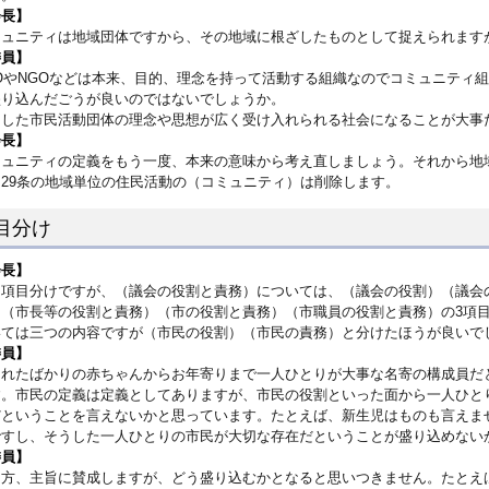
会長】
ミュニティは地域団体ですから、その地域に根ざしたものとして捉えられます
委員】
POやNGOなどは本来、目的、理念を持って活動する組織なのでコミュニティ
盛り込んだごうが良いのではないでしょうか。
うした市民活動団体の理念や思想が広く受け入れられる社会になることが大事
会長】
ミュニティの定義をもう一度、本来の意味から考え直しましょう。それから地
。29条の地域単位の住民活動の（コミュニティ）は削除します。
目分け
会長】
に項目分けですが、（議会の役割と責務）については、（議会の役割）（議会
は（市長等の役割と責務）（市の役割と責務）（市職員の役割と責務）の3項
いては三つの内容ですが（市民の役割）（市民の責務）と分けたほうが良いで
委員】
まれたばかりの赤ちゃんからお年寄りまで一人ひとりが大事な名寄の構成員だ
す。市民の定義は定義としてありますが、市民の役割といった面から一人ひと
だということを言えないかと思っています。たとえば、新生児はものも言えま
ですし、そうした一人ひとりの市民が大切な存在だということが盛り込めない
委員】
え方、主旨に賛成しますが、どう盛り込むかとなると思いつきません。たとえ