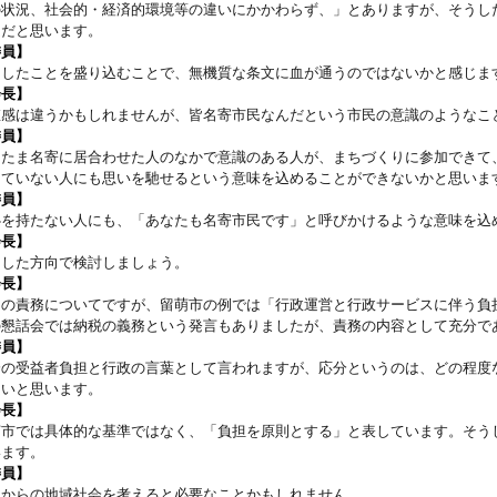
の状況、社会的・経済的環境等の違いにかかわらず、」とありますが、そうし
題だと思います。
委員】
うしたことを盛り込むことで、無機質な条文に血が通うのではないかと感じま
会長】
値感は違うかもしれませんが、皆名寄市民なんだという市民の意識のようなこ
委員】
またま名寄に居合わせた人のなかで意識のある人が、まちづくりに参加できて
っていない人にも思いを馳せるという意味を込めることができないかと思いま
委員】
心を持たない人にも、「あなたも名寄市民です」と呼びかけるような意味を込
会長】
うした方向で検討しましょう。
会長】
民の責務についてですが、留萌市の例では「行政運営と行政サービスに伴う負
の懇話会では納税の義務という発言もありましたが、責務の内容として充分で
委員】
分の受益者負担と行政の言葉として言われますが、応分というのは、どの程度
良いと思います。
会長】
萌市では具体的な基準ではなく、「負担を原則とする」と表しています。そう
います。
委員】
れからの地域社会を考えると必要なことかもしれません。