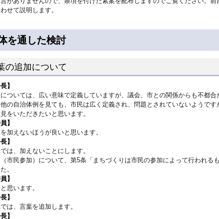
発言がありませんので、条項を付けた素案を配布しますのでご覧ください。前
あわせて説明します。
体を通した検討
葉の追加について
会長】
民については、広い意味で定義していますが、議会、市との関係からも不都合
。他の自治体例を見ても、市民は広く定義され、問題とされていないようです
意見をいただきたいと思います。
委員】
葉を加えないほうが良いと思います。
会長】
れでは、加えないことにします。
に（市民参加）について、第5条「まちづくりは市民の参加によって行われる
した。
委員】
いと思います。
会長】
れでは、言葉を追加します。
会長】