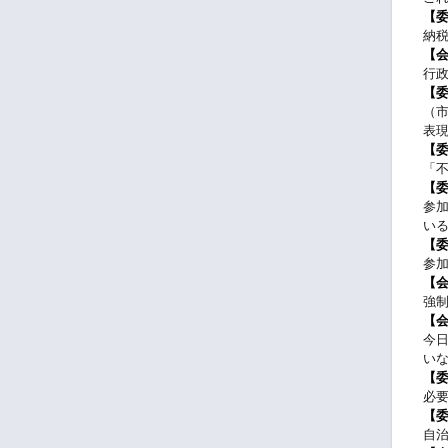
【
納
【
行
【
（
表
【
「
【
参
い
【
参
【
強
【
今
い
【
必
【
自