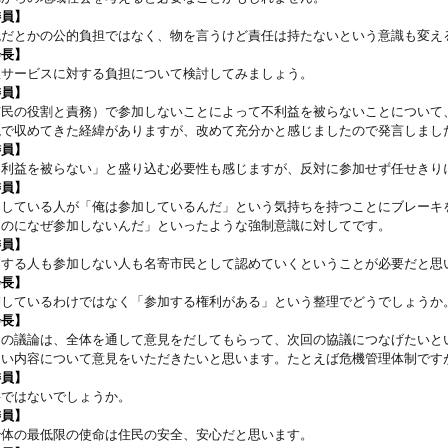
委員】
税だとかの公的負担ではなく、物を言うけど責任は持たないという意識も変え
会長】
政サービスに対する負担について検討してみましょう。
委員】
市民の役割と責務）で参加しないことによって不利益を被らないことについて
現で収めてきた経緯がありますが、改めて充分かと感じましたので発言しまし
委員】
不利益を被らない」と盛り込む必要性も感じますが、反対に参加せず任せきり
委員】
加している人が「俺は参加しているんだ」という気持ちを持つことにブレーキ
るのになぜ参加しないんだ」といったような強制意識に対してです。
委員】
加する人も参加しない人も名寄市民として認めていくということが必要だと思
会長】
制しているわけではなく「参加する権利がある」という整理でどうでしょうか
会長】
日の議論は、全体を通して意見をだしてもらって、次回の協議につなげたいと
ない内容について意見をいただきたいと思います。たとえば危機管理体制です
委員】
要ではないでしょうか。
委員】
治体の最低限の使命は住民の安全、安心だと思います。