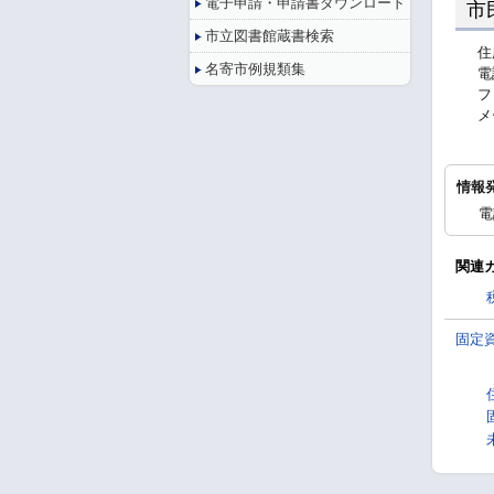
電子申請・申請書ダウンロード
市
市立図書館蔵書検索
住
名寄市例規類集
電
フ
メ
情報
電
関連
固定