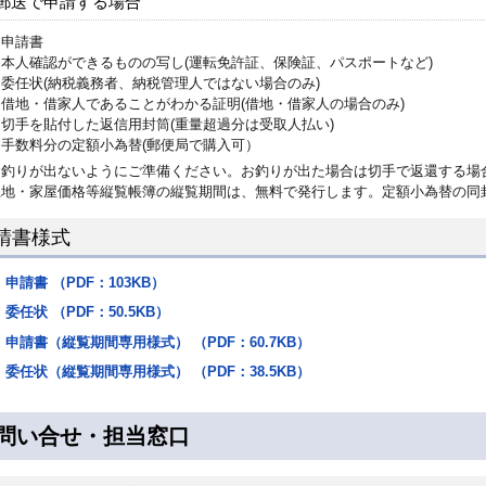
郵送で申請する場合
申請書
本人確認ができるものの写し(運転免許証、保険証、パスポートなど)
委任状(納税義務者、納税管理人ではない場合のみ)
借地・借家人であることがわかる証明(借地・借家人の場合のみ)
切手を貼付した返信用封筒(重量超過分は受取人払い)
手数料分の定額小為替(郵便局で購入可）
お釣りが出ないようにご準備ください。お釣りが出た場合は切手で返還する場
土地・家屋価格等縦覧帳簿の縦覧期間は、無料で発行します。定額小為替の同
請書様式
申請書 （PDF：103KB）
委任状 （PDF：50.5KB）
申請書（縦覧期間専用様式） （PDF：60.7KB）
委任状（縦覧期間専用様式） （PDF：38.5KB）
問い合せ・担当窓口