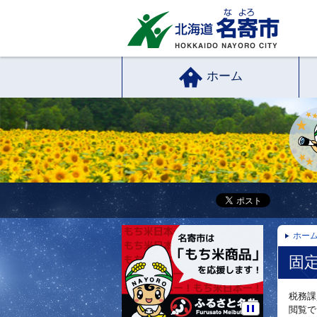
ホーム
ホー
固
税務課
閲覧で