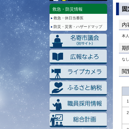
停
止/
固
救急・防災情報
再
救急・休日当番医
生
内
防災・災害・ハザードマップ
本
期
なし
閲