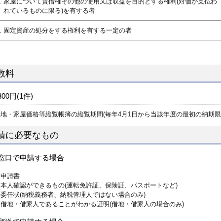
家屋について賃借権その他の使用又は収益を目的とする権利(対価が支払わ
れているものに限る)を有する者
固定資産の処分をする権利を有する一定の者
数料
300円(1件)
地・家屋価格等縦覧帳簿の縦覧期間(毎年4月1日から当該年度の最初の納期限
請に必要なもの
窓口で申請する場合
申請書
本人確認ができるもの(運転免許証、保険証、パスポートなど)
委任状(納税義務者、納税管理人ではない場合のみ)
借地・借家人であることがわかる証明(借地・借家人の場合のみ)