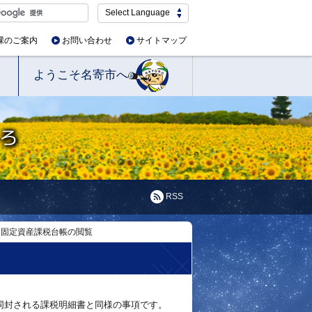
Select Language
課のご案内
お問い合わせ
サイトマップ
ようこそ名寄市へ
RSS
固定資産課税台帳の閲覧
同封される課税明細書と同様の事項です。