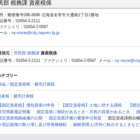
民部 税務課 資産税係
所：郵便番号096-8686 北海道名寄市大通南1丁目1番地
話番号：01654-3-2111
ァクシミリ：01654-2-0597
ール：
ny-nozei@city.nayoro.lg.jp
発信元：
市民部 税務課
資産税係
話番号：01654-3-2111
ファクシミリ：01654-2-0597
メール：
ny-nozei@city
カテゴリー
税金／固定資産税・都市計画税
資産税・都市計画税
【固定資産税】償却資産の申告
【固定資産税】土地に対する課税
【固
住宅用家屋証明書
固定資産に相続があるとき・共有の資産があるとき
固定資産税路線価の公開
固定資産評価の審査申出制度
固定資産課税台
未登記家屋の取り壊し及び所有権移転
納税管理人(市外に転出するときなど