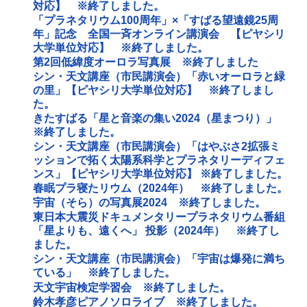
対応】 ※終了しました。
「プラネタリウム100周年」×「すばる望遠鏡25周
年」記念 全国一斉オンライン講演会 【ピヤシリ
大学単位対応】 ※終了しました。
第2回低緯度オーロラ写真展 ※終了しました
シン・天文講座（市民講演会）「赤いオーロラと緑
の里」【ピヤシリ大学単位対応】 ※終了しまし
た。
きたすばる「星と音楽の集い2024（星まつり）」
※終了しました。
シン・天文講座（市民講演会）「はやぶさ2拡張ミ
ッションで拓く太陽系科学とプラネタリーディフェ
ンス」【ピヤシリ大学単位対応】 ※終了しました。
春眠プラ寝たリウム（2024年） ※終了しました。
宇宙（そら）の写真展2024 ※終了しました。
東日本大震災ドキュメンタリープラネタリウム番組
「星よりも、遠くへ」 投影（2024年） ※終了し
ました。
シン・天文講座（市民講演会）「宇宙は爆発に満ち
ている」 ※終了しました。
天文宇宙検定学習会 ※終了しました。
鈴木孝彦ピアノソロライブ ※終了しました。