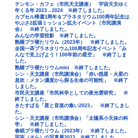
テンモン・カフェ（市民天文講座） 宇宙天文ゆく
年くる年 2023→2024 ※終了しました。
カプセル帰還3周年＆プラネタリウム100周年記念は
やぶさ2拡張ミッション拡大イベント（市民講演
会） ※終了しました。
みんなの学習投影 ※終了しました。
熟睡プラ寝たリウム（2023年） ※終了しました。
全国一斉プラネタリウム100周年記念イベント「み
んなで見上げよう！100年前の星空」 ※終了しま
した。
熟睡プラ寝たリウムmini ※終了しました。
シン・天文講座（市民講演会）「赤い惑星・火星の
息吹：メタン濃度から探る生命の可能性」 ※終了
しました。
市民天文講座「市民科学としての夜光雲研究」 ※
終了しました。
きたすばる「星と音楽の集い2023」 ※終了しまし
た。
シン・天文講座（市民講演会）「太陽系小天体の科
学」 ※終了しました。
春眠プラ寝たリウム（2023年） ※終了しました。
宇宙（そら）の写真展2023 ※終了しました。