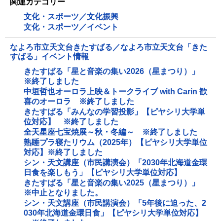
関連カテゴリー
文化・スポーツ／文化振興
文化・スポーツ／イベント
なよろ市立天文台きたすばる／なよろ市立天文台「きた
すばる」イベント情報
きたすばる「星と音楽の集い2026（星まつり）」
※終了しました
中垣哲也オーロラ上映＆トークライブ with Carin 歓
喜のオーロラ ※終了しました
きたすばる「みんなの学習投影」【ピヤシリ大学単
位対応】 ※終了しました
全天星座七宝焼展～秋・冬編～ ※終了しました
熟睡プラ寝たリウム（2025年）【ピヤシリ大学単位
対応】※終了しました
シン・天文講座（市民講演会）「2030年北海道金環
日食を楽しもう」【ピヤシリ大学単位対応】
きたすばる「星と音楽の集い2025（星まつり）」
※中止となりました。
シン・天文講座（市民講演会）「5年後に迫った、2
030年北海道金環日食」【ピヤシリ大学単位対応】