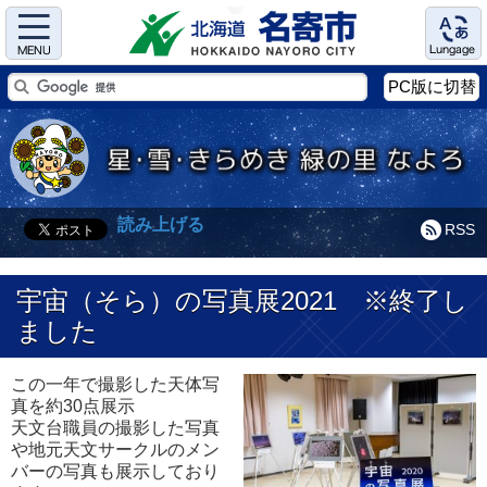
Menu
Language
PC版に切替
読み上げる
RSS
宇宙（そら）の写真展2021 ※終了し
ました
この一年で撮影した天体写
真を約30点展示
天文台職員の撮影した写真
や地元天文サークルのメン
バーの写真も展示しており