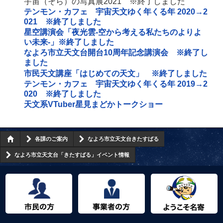
宇宙（そら）の写真展2021 ※終了しました
テンモン・カフェ 宇宙天文ゆく年くる年 2020→2
021 ※終了しました
星空講演会「夜光雲‐空から考える私たちのよりよ
い未来‐」※終了しました
なよろ市立天文台開台10周年記念講演会 ※終了し
ました
市民天文講座「はじめての天文」 ※終了しました
テンモン・カフェ 宇宙天文ゆく年くる年 2019→2
020 ※終了しました
天文系VTuber星見まどかトークショー
各課のご案内
なよろ市立天文台きたすばる
なよろ市立天文台「きたすばる」イベント情報
市民の方へ
事業者の方へ
ようこそ名寄市へ