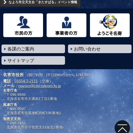
なよろ市立天文台「きたすばる」イベント情報
市民の方へ
事業者の方へ
ようこそ名寄市へ
各課のご案内
お問い合わせ
サイトマップ
名寄市役所
（開庁時間：[平日]8時45分から17時30分）
電話
：
01654-3-2111
（交換）
メール
：
nayoro@city.nayoro.lg.jp
名寄庁舎
〒096-8686
北海道名寄市大通南1丁目1番地
風連庁舎
〒098-0507
北海道名寄市風連町西町196番地1
智恵文支所
〒098-2181
北海道名寄市字智恵文11線北2番地