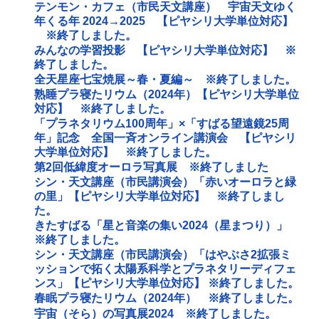
テンモン・カフェ（市民天文講座） 宇宙天文ゆく
年くる年 2024→2025 【ピヤシリ大学単位対応】
※終了しました。
みんなの学習投影 【ピヤシリ大学単位対応】 ※
終了しました。
全天星座七宝焼展～春・夏編～ ※終了しました。
熟睡プラ寝たリウム（2024年）【ピヤシリ大学単位
対応】 ※終了しました。
「プラネタリウム100周年」×「すばる望遠鏡25周
年」記念 全国一斉オンライン講演会 【ピヤシリ
大学単位対応】 ※終了しました。
第2回低緯度オーロラ写真展 ※終了しました
シン・天文講座（市民講演会）「赤いオーロラと緑
の里」【ピヤシリ大学単位対応】 ※終了しまし
た。
きたすばる「星と音楽の集い2024（星まつり）」
※終了しました。
シン・天文講座（市民講演会）「はやぶさ2拡張ミ
ッションで拓く太陽系科学とプラネタリーディフェ
ンス」【ピヤシリ大学単位対応】 ※終了しました。
春眠プラ寝たリウム（2024年） ※終了しました。
宇宙（そら）の写真展2024 ※終了しました。