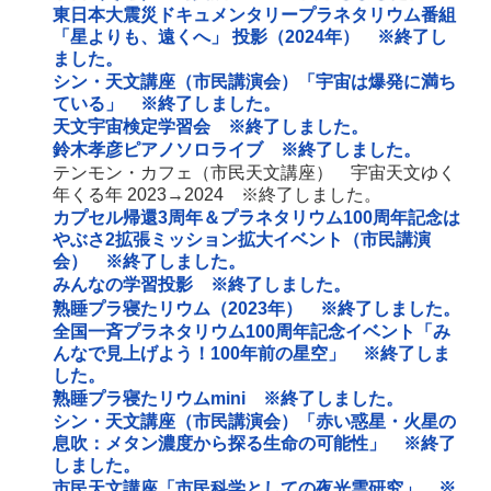
東日本大震災ドキュメンタリープラネタリウム番組
「星よりも、遠くへ」 投影（2024年） ※終了し
ました。
シン・天文講座（市民講演会）「宇宙は爆発に満ち
ている」 ※終了しました。
天文宇宙検定学習会 ※終了しました。
鈴木孝彦ピアノソロライブ ※終了しました。
テンモン・カフェ（市民天文講座） 宇宙天文ゆく
年くる年 2023→2024 ※終了しました。
カプセル帰還3周年＆プラネタリウム100周年記念は
やぶさ2拡張ミッション拡大イベント（市民講演
会） ※終了しました。
みんなの学習投影 ※終了しました。
熟睡プラ寝たリウム（2023年） ※終了しました。
全国一斉プラネタリウム100周年記念イベント「み
んなで見上げよう！100年前の星空」 ※終了しま
した。
熟睡プラ寝たリウムmini ※終了しました。
シン・天文講座（市民講演会）「赤い惑星・火星の
息吹：メタン濃度から探る生命の可能性」 ※終了
しました。
市民天文講座「市民科学としての夜光雲研究」 ※