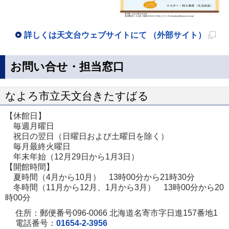
詳しくは天文台ウェブサイトにて （外部サイト）
新
規
お問い合せ・担当窓口
ペ
ー
なよろ市立天文台きたすばる
ジ
【休館日】
で
毎週月曜日
開
祝日の翌日（日曜日および土曜日を除く）
毎月最終火曜日
き
年末年始（12月29日から1月3日）
ま
【開館時間】
す
夏時間（4月から10月） 13時00分から21時30分
冬時間（11月から12月、1月から3月） 13時00分から20
時00分
住所：郵便番号096-0066 北海道名寄市字日進157番地1
電話番号：
01654-2-3956