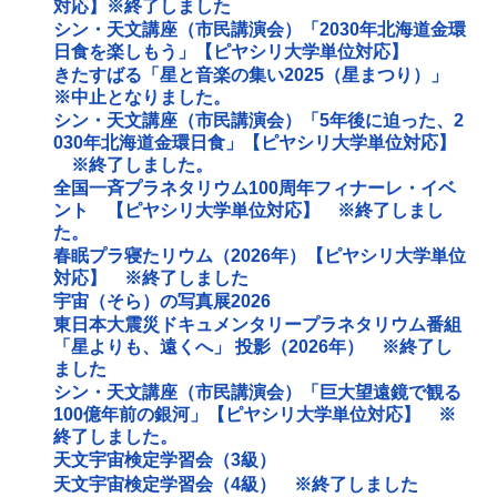
対応】※終了しました
シン・天文講座（市民講演会）「2030年北海道金環
日食を楽しもう」【ピヤシリ大学単位対応】
きたすばる「星と音楽の集い2025（星まつり）」
※中止となりました。
シン・天文講座（市民講演会）「5年後に迫った、2
030年北海道金環日食」【ピヤシリ大学単位対応】
※終了しました。
全国一斉プラネタリウム100周年フィナーレ・イベ
ント 【ピヤシリ大学単位対応】 ※終了しまし
た。
春眠プラ寝たリウム（2026年）【ピヤシリ大学単位
対応】 ※終了しました
宇宙（そら）の写真展2026
東日本大震災ドキュメンタリープラネタリウム番組
「星よりも、遠くへ」 投影（2026年） ※終了し
ました
シン・天文講座（市民講演会）「巨大望遠鏡で観る
100億年前の銀河」【ピヤシリ大学単位対応】 ※
終了しました。
天文宇宙検定学習会（3級）
天文宇宙検定学習会（4級） ※終了しました