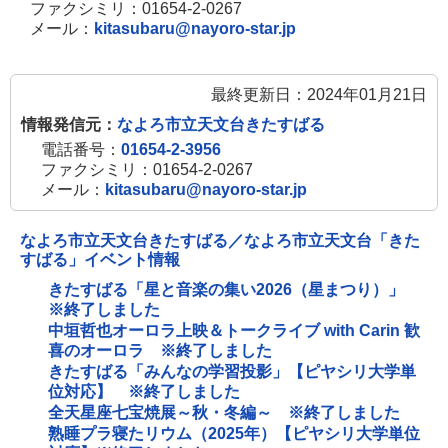
ファクシミリ：01654-2-0267
メール：
kitasubaru@nayoro-star.jp
最終更新日：2024年01月21日
情報発信元：
なよろ市立天文台きたすばる
電話番号：
01654-2-3956
ファクシミリ：01654-2-0267
メール：
kitasubaru@nayoro-star.jp
なよろ市立天文台きたすばる／なよろ市立天文台「きた
すばる」イベント情報
きたすばる「星と音楽の集い2026（星まつり）」
※終了しました
中垣哲也オーロラ上映＆トークライブ with Carin 歓
喜のオーロラ ※終了しました
きたすばる「みんなの学習投影」【ピヤシリ大学単
位対応】 ※終了しました
全天星座七宝焼展～秋・冬編～ ※終了しました
熟睡プラ寝たリウム（2025年）【ピヤシリ大学単位