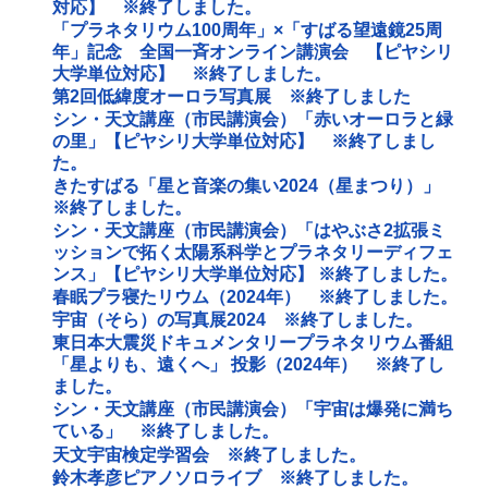
対応】 ※終了しました。
「プラネタリウム100周年」×「すばる望遠鏡25周
年」記念 全国一斉オンライン講演会 【ピヤシリ
大学単位対応】 ※終了しました。
第2回低緯度オーロラ写真展 ※終了しました
シン・天文講座（市民講演会）「赤いオーロラと緑
の里」【ピヤシリ大学単位対応】 ※終了しまし
た。
きたすばる「星と音楽の集い2024（星まつり）」
※終了しました。
シン・天文講座（市民講演会）「はやぶさ2拡張ミ
ッションで拓く太陽系科学とプラネタリーディフェ
ンス」【ピヤシリ大学単位対応】 ※終了しました。
春眠プラ寝たリウム（2024年） ※終了しました。
宇宙（そら）の写真展2024 ※終了しました。
東日本大震災ドキュメンタリープラネタリウム番組
「星よりも、遠くへ」 投影（2024年） ※終了し
ました。
シン・天文講座（市民講演会）「宇宙は爆発に満ち
ている」 ※終了しました。
天文宇宙検定学習会 ※終了しました。
鈴木孝彦ピアノソロライブ ※終了しました。