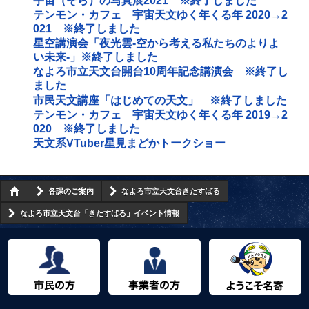
宇宙（そら）の写真展2021 ※終了しました
テンモン・カフェ 宇宙天文ゆく年くる年 2020→2
021 ※終了しました
星空講演会「夜光雲‐空から考える私たちのよりよ
い未来‐」※終了しました
なよろ市立天文台開台10周年記念講演会 ※終了し
ました
市民天文講座「はじめての天文」 ※終了しました
テンモン・カフェ 宇宙天文ゆく年くる年 2019→2
020 ※終了しました
天文系VTuber星見まどかトークショー
各課のご案内
なよろ市立天文台きたすばる
なよろ市立天文台「きたすばる」イベント情報
市民の方へ
事業者の方へ
ようこそ名寄市へ