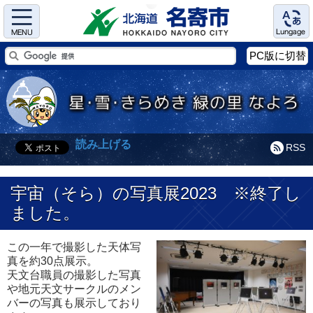
Menu
Language
PC版に切替
読み上げる
RSS
宇宙（そら）の写真展2023 ※終了し
ました。
この一年で撮影した天体写
真を約30点展示。
天文台職員の撮影した写真
や地元天文サークルのメン
バーの写真も展示しており