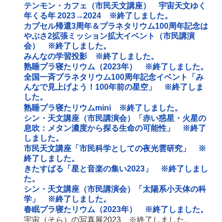
テンモン・カフェ（市民天文講座） 宇宙天文ゆく
年くる年 2023→2024 ※終了しました。
カプセル帰還3周年＆プラネタリウム100周年記念は
やぶさ2拡張ミッション拡大イベント（市民講演
会） ※終了しました。
みんなの学習投影 ※終了しました。
熟睡プラ寝たリウム（2023年） ※終了しました。
全国一斉プラネタリウム100周年記念イベント「み
んなで見上げよう！100年前の星空」 ※終了しま
した。
熟睡プラ寝たリウムmini ※終了しました。
シン・天文講座（市民講演会）「赤い惑星・火星の
息吹：メタン濃度から探る生命の可能性」 ※終了
しました。
市民天文講座「市民科学としての夜光雲研究」 ※
終了しました。
きたすばる「星と音楽の集い2023」 ※終了しまし
た。
シン・天文講座（市民講演会）「太陽系小天体の科
学」 ※終了しました。
春眠プラ寝たリウム（2023年） ※終了しました。
宇宙（そら）の写真展2023 ※終了しました。