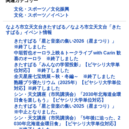
関連カテゴリー
文化・スポーツ／文化振興
文化・スポーツ／イベント
なよろ市立天文台きたすばる／なよろ市立天文台「きた
すばる」イベント情報
きたすばる「星と音楽の集い2026（星まつり）」
※終了しました
中垣哲也オーロラ上映＆トークライブ with Carin 歓
喜のオーロラ ※終了しました
きたすばる「みんなの学習投影」【ピヤシリ大学単
位対応】 ※終了しました
全天星座七宝焼展～秋・冬編～ ※終了しました
熟睡プラ寝たリウム（2025年）【ピヤシリ大学単位
対応】※終了しました
シン・天文講座（市民講演会）「2030年北海道金環
日食を楽しもう」【ピヤシリ大学単位対応】
きたすばる「星と音楽の集い2025（星まつり）」
※中止となりました。
シン・天文講座（市民講演会）「5年後に迫った、2
030年北海道金環日食」【ピヤシリ大学単位対応】