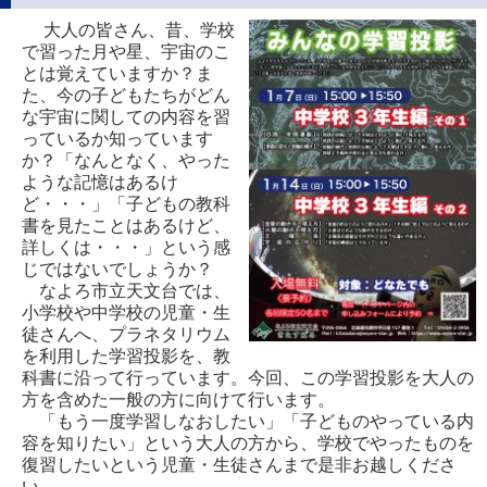
大人の皆さん、昔、学校
で習った月や星、宇宙のこ
とは覚えていますか？ま
た、今の子どもたちがどん
な宇宙に関しての内容を習
っているか知っています
か？「なんとなく、やった
ような記憶はあるけ
ど・・・」「子どもの教科
書を見たことはあるけど、
詳しくは・・・」という感
じではないでしょうか？
なよろ市立天文台では、
小学校や中学校の児童・生
徒さんへ、プラネタリウム
を利用した学習投影を、教
科書に沿って行っています。今回、この学習投影を大人の
方を含めた一般の方に向けて行います。
「もう一度学習しなおしたい」「子どものやっている内
容を知りたい」という大人の方から、学校でやったものを
復習したいという児童・生徒さんまで是非お越しくださ
い。