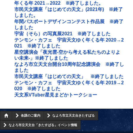
年くる年 2021→2022 ※終了しました。
市民天文講座「はじめての天文」(2021年) ※終了
しました。
年間パスポートデザインコンテスト作品展 ※終了
しました
宇宙（そら）の写真展2021 ※終了しました
テンモン・カフェ 宇宙天文ゆく年くる年 2020→2
021 ※終了しました
星空講演会「夜光雲‐空から考える私たちのよりよ
い未来‐」※終了しました
なよろ市立天文台開台10周年記念講演会 ※終了し
ました
市民天文講座「はじめての天文」 ※終了しました
テンモン・カフェ 宇宙天文ゆく年くる年 2019→2
020 ※終了しました
天文系VTuber星見まどかトークショー
各課のご案内
なよろ市立天文台きたすばる
なよろ市立天文台「きたすばる」イベント情報