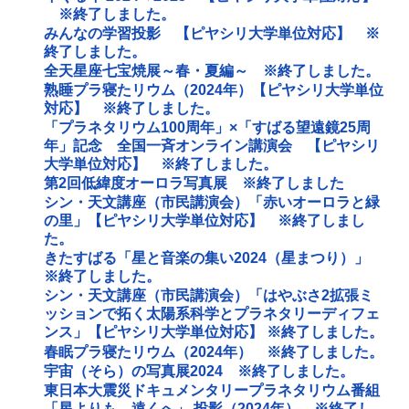
※終了しました。
みんなの学習投影 【ピヤシリ大学単位対応】 ※
終了しました。
全天星座七宝焼展～春・夏編～ ※終了しました。
熟睡プラ寝たリウム（2024年）【ピヤシリ大学単位
対応】 ※終了しました。
「プラネタリウム100周年」×「すばる望遠鏡25周
年」記念 全国一斉オンライン講演会 【ピヤシリ
大学単位対応】 ※終了しました。
第2回低緯度オーロラ写真展 ※終了しました
シン・天文講座（市民講演会）「赤いオーロラと緑
の里」【ピヤシリ大学単位対応】 ※終了しまし
た。
きたすばる「星と音楽の集い2024（星まつり）」
※終了しました。
シン・天文講座（市民講演会）「はやぶさ2拡張ミ
ッションで拓く太陽系科学とプラネタリーディフェ
ンス」【ピヤシリ大学単位対応】 ※終了しました。
春眠プラ寝たリウム（2024年） ※終了しました。
宇宙（そら）の写真展2024 ※終了しました。
東日本大震災ドキュメンタリープラネタリウム番組
「星よりも、遠くへ」 投影（2024年） ※終了し