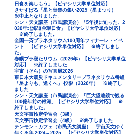
日食を楽しもう」【ピヤシリ大学単位対応】
きたすばる「星と音楽の集い2025（星まつり）」
※中止となりました。
シン・天文講座（市民講演会）「5年後に迫った、2
030年北海道金環日食」【ピヤシリ大学単位対応】
※終了しました。
全国一斉プラネタリウム100周年フィナーレ・イベ
ント 【ピヤシリ大学単位対応】 ※終了しまし
た。
春眠プラ寝たリウム（2026年）【ピヤシリ大学単位
対応】 ※終了しました
宇宙（そら）の写真展2026
東日本大震災ドキュメンタリープラネタリウム番組
「星よりも、遠くへ」 投影（2026年） ※終了し
ました
シン・天文講座（市民講演会）「巨大望遠鏡で観る
100億年前の銀河」【ピヤシリ大学単位対応】 ※
終了しました。
天文宇宙検定学習会（3級）
天文宇宙検定学習会（4級） ※終了しました
テンモン・カフェ（市民天文講座） 宇宙天文ゆく
年くる年 2024→2025 【ピヤシリ大学単位対応】