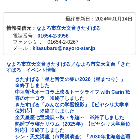
最終更新日：2024年01月14日
情報発信元：
なよろ市立天文台きたすばる
電話番号：
01654-2-3956
ファクシミリ：01654-2-0267
メール：
kitasubaru@nayoro-star.jp
なよろ市立天文台きたすばる／なよろ市立天文台「きた
すばる」イベント情報
きたすばる「星と音楽の集い2026（星まつり）」
※終了しました
中垣哲也オーロラ上映＆トークライブ with Carin 歓
喜のオーロラ ※終了しました
きたすばる「みんなの学習投影」【ピヤシリ大学単
位対応】 ※終了しました
全天星座七宝焼展～秋・冬編～ ※終了しました
熟睡プラ寝たリウム（2025年）【ピヤシリ大学単位
対応】※終了しました
シン・天文講座（市民講演会）「2030年北海道金環