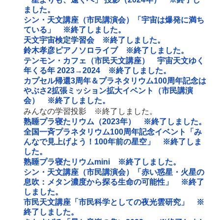
ました。
シン・天文講座（市民講演会）「宇宙は爆発に満ち
ている」 ※終了しました。
天文宇宙検定学習会 ※終了しました。
鈴木孝彦ピアノソロライブ ※終了しました。
テンモン・カフェ（市民天文講座） 宇宙天文ゆく
年くる年 2023→2024 ※終了しました。
カプセル帰還3周年＆プラネタリウム100周年記念は
やぶさ2拡張ミッション拡大イベント（市民講演
会） ※終了しました。
みんなの学習投影 ※終了しました。
熟睡プラ寝たリウム（2023年） ※終了しました。
全国一斉プラネタリウム100周年記念イベント「み
んなで見上げよう！100年前の星空」 ※終了しま
した。
熟睡プラ寝たリウムmini ※終了しました。
シン・天文講座（市民講演会）「赤い惑星・火星の
息吹：メタン濃度から探る生命の可能性」 ※終了
しました。
市民天文講座「市民科学としての夜光雲研究」 ※
終了しました。