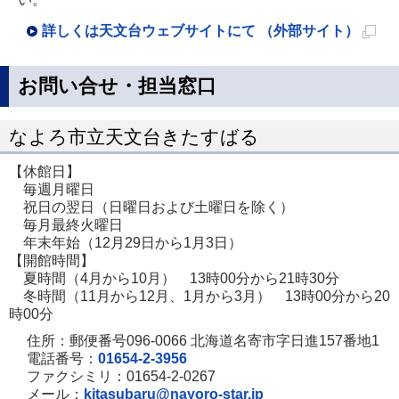
詳しくは天文台ウェブサイトにて （外部サイト）
新
規
お問い合せ・担当窓口
ペ
ー
なよろ市立天文台きたすばる
ジ
【休館日】
で
毎週月曜日
開
祝日の翌日（日曜日および土曜日を除く）
毎月最終火曜日
き
年末年始（12月29日から1月3日）
ま
【開館時間】
す
夏時間（4月から10月） 13時00分から21時30分
冬時間（11月から12月、1月から3月） 13時00分から20
時00分
住所：郵便番号096-0066 北海道名寄市字日進157番地1
電話番号：
01654-2-3956
ファクシミリ：01654-2-0267
メール：
kitasubaru@nayoro-star.jp