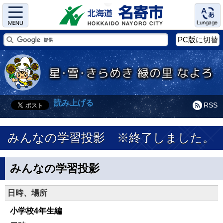
Menu
Language
PC版に切替
読み上げる
RSS
みんなの学習投影 ※終了しました。
みんなの学習投影
日時、場所
小学校4年生編