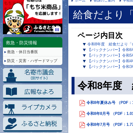
ホーム
各課のご案内
学校
給食だより
ページ内目次
停
止/
救急・防災情報
令和8年度 給食だより「
再
【バックナンバー】令和6
救急・休日当番医
生
【バックナンバー】令和5
防災・災害・ハザードマップ
【バックナンバー】令和4
【バックナンバー】令和3
令和8年度
令和8年夏休み号 （PDF：1
令和8年8月号 （PDF：1.0
令和8年7月号 （PDF：1.7