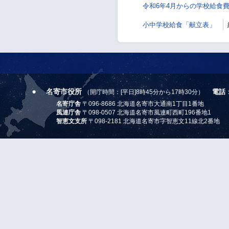
令和6年4月からの学校給食
小中学校給食「献立表」
名寄市役所
電話
（開庁時間：[平日]8時45分から17時30分）
名寄庁舎
〒096-8686 北海道名寄市大通南1丁目1番地
風連庁舎
〒098-0507 北海道名寄市風連町西町196番地1
智恵文支所
〒098-2181 北海道名寄市字智恵文11線北2番地