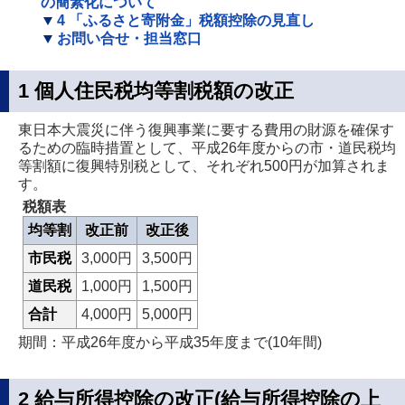
の簡素化について
4 「ふるさと寄附金」税額控除の見直し
お問い合せ・担当窓口
1 個人住民税均等割税額の改正
東日本大震災に伴う復興事業に要する費用の財源を確保す
るための臨時措置として、平成26年度からの市・道民税均
等割額に復興特別税として、それぞれ500円が加算されま
す。
税額表
均等割
改正前
改正後
市民税
3,000円
3,500円
道民税
1,000円
1,500円
合計
4,000円
5,000円
期間：平成26年度から平成35年度まで(10年間)
2 給与所得控除の改正(給与所得控除の上