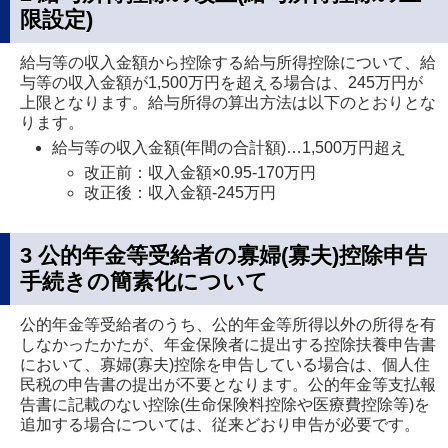
限設定)
給与等の収入金額から控除する給与所得控除について、給
与等の収入金額が1,500万円を超える場合は、245万円が
上限となります。給与所得の算出方法は以下のとおりとな
ります。
給与等の収入金額(年間の合計額)…1,500万円超え
改正前：収入金額×0.95-170万円
改正後：収入金額-245万円
3 公的年金等受給者の寡婦(寡夫)控除申告
手続きの簡素化について
公的年金等受給者のうち、公的年金等所得以外の所得を有
しなかったかたが、年金保険者に提出する控除扶養申告書
において、寡婦(寡夫)控除を申告している場合は、個人住
民税の申告書の提出が不要となります。公的年金等支払報
告書に記載のない控除(生命保険料控除や医療費控除等)を
追加する場合については、従来どおり申告が必要です。