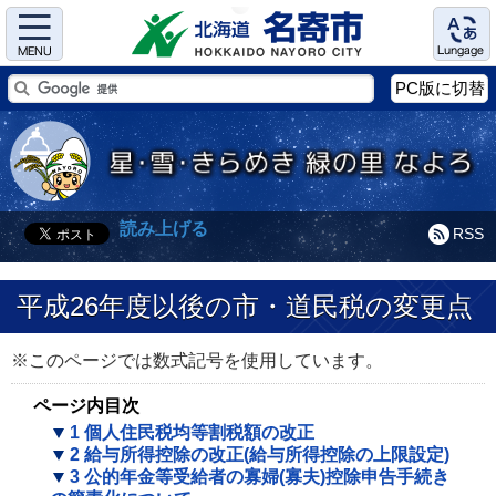
Menu
Language
PC版に切替
読み上げる
RSS
平成26年度以後の市・道民税の変更点
※このページでは数式記号を使用しています。
ページ内目次
1 個人住民税均等割税額の改正
2 給与所得控除の改正(給与所得控除の上限設定)
3 公的年金等受給者の寡婦(寡夫)控除申告手続き