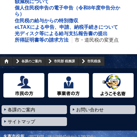
額減税について
個人住民税申告の電子申告（令和8年度申告分か
ら）
住民税の給与からの特別徴収
eLTAXによる申告、申請、納税手続きについて
光ディスク等による給与支払報告書の提出
所得証明書等の請求方法
市・道民税の変更点
各課のご案内
市民部 税務課
市民税係
市民の方へ
事業者の方へ
ようこそ名寄市へ
各課のご案内
お問い合わせ
サイトマップ
名寄市役所
（開庁時間：[平日]8時45分から17時30分）